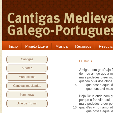
Início
Projeto Littera
Música
Recursos
Pesquis
Cantigas
D. Dinis
Autores
Amiga, bom grad'haja 
do meu amigo que a m
Manuscritos
mais podedes creer mu
quando o vir dos olho
que possa aquel di
5
Cantigas musicadas
que nunca vi maior 
Iluminuras
Haja Deus ende bom g
porque o faz viir aqui,
Arte de Trovar
mais podedes creer pe
quand'eu vir o namorad
10
que possa aquel di