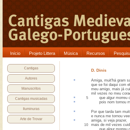
Início
Projeto Littera
Música
Recursos
Pesquis
Cantigas
D. Dinis
Autores
Amiga, muit'
há gram 
que se foi daqui com el
Manuscritos
meu amigo, mais já cui
mil vezes no meu cor
que
algur
morreu c
5
Cantigas musicadas
pois nom tornou
m
Iluminuras
Por que tarda
tam muit
e nunca me tornou veer
Arte de Trovar
amiga,
si veja prazer
,
mais de mil vezes cuid
10
que algur morreu c