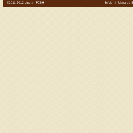
©2011-2012 Littera - FCSH
Início
|
Mapa do S