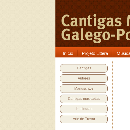
Início
Projeto Littera
Músic
Cantigas
Autores
Manuscritos
Cantigas musicadas
Iluminuras
Arte de Trovar