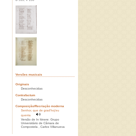
Versões musicais
Originais
Desconhecidas
Contrafactum
Desconhecidas
Composição/Recriação moderna
Senhor, que de grad'hoj'eu
querria
Versão de In Itinere: Grupo
Universitário de Câmara de
Compostela , Carlos Villanueva