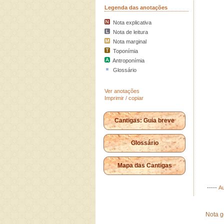
Legenda das anotações
Nota explicativa
Nota de leitura
Nota marginal
Toponímia
Antroponímia
Glossário
Ver anotações
Imprimir / copiar
Cantigas: Guia breve
Glossário
Mapa das Cantigas
-----
Au
Nota g