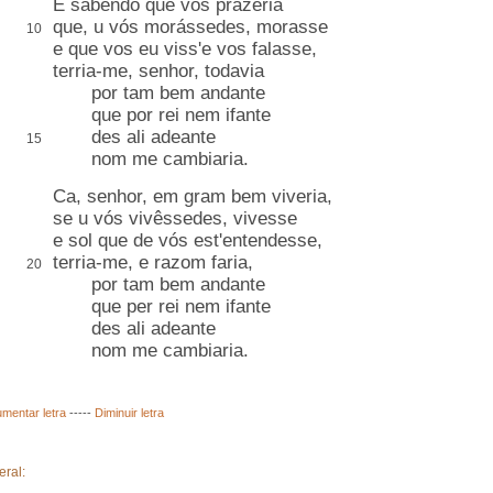
E sabendo que vos prazeria
que, u vós morássedes, morasse
10
e que vos eu viss'e vos falasse,
terria-me, senhor, todavia
por tam bem andante
que por rei nem ifante
des ali adeante
15
nom me cambiaria.
Ca, senhor, em gram bem viveria,
se u vós vivêssedes, vivesse
e sol que de vós est'entendesse,
terria-me, e razom faria,
20
por tam bem andante
que per rei nem ifante
des ali adeante
nom me cambiaria.
mentar letra
-----
Diminuir letra
eral: