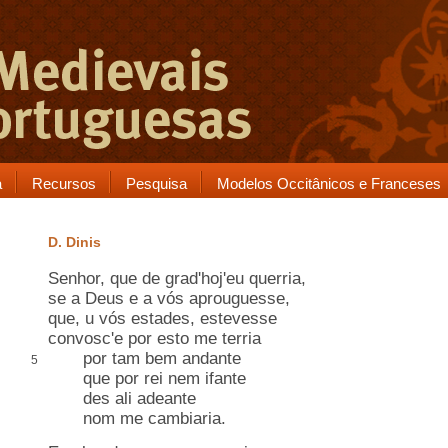
a
Recursos
Pesquisa
Modelos Occitânicos e Franceses
D. Dinis
Senhor, que de grad'hoj'eu querria,
se a Deus e a vós aprouguesse,
que, u vós estades, estevesse
convosc'e por esto me terria
por tam bem andante
5
que por rei nem ifante
des ali adeante
nom me cambiaria.