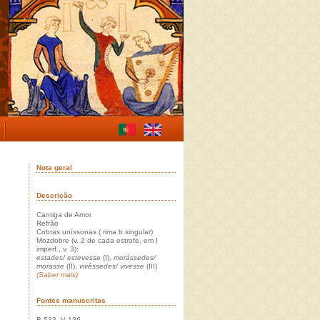
Nota geral
Descrição
Cantiga de Amor
Refrão
Cobras uníssonas ( rima b singular)
Mozdobre (v. 2 de cada estrofe, em I
imperf., v. 3):
estades/ estevesse
(I),
morássedes/
morasse
(II),
vivêssedes/ vivesse
(III)
(Saber mais)
Fontes manuscritas
B 533, V 136