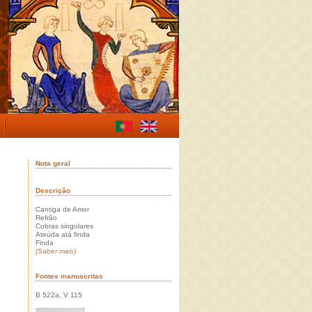
Nota geral
Descrição
Cantiga de Amor
Refrão
Cobras singulares
Ateúda atá finda
Finda
(Saber mais)
Fontes manuscritas
B 522a, V 115