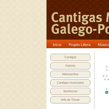
Início
Projeto Littera
Músic
Cantigas
Autores
Manuscritos
Cantigas musicadas
Iluminuras
Arte de Trovar