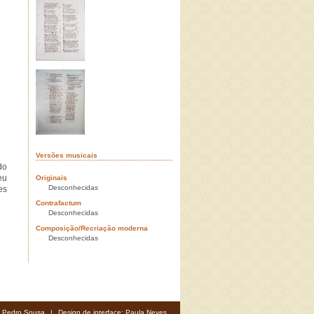
Versões musicais
do
eu
Originais
Desconhecidas
es
Contrafactum
Desconhecidas
Composição/Recriação moderna
Desconhecidas
: Pedro Sousa
|
Design de interface: Paula Neves