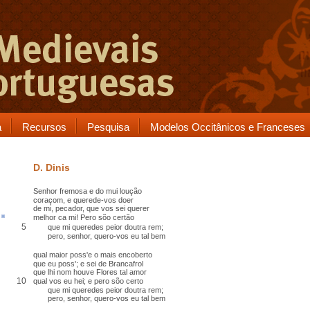
a
Recursos
Pesquisa
Modelos Occitânicos e Franceses
D. Dinis
Senhor fremosa e do mui
loução
coraçom, e querede-vos
doer
de mi, pecador, que vos sei querer
melhor ca mi
!
Pero
sõo
certão
5
que mi queredes
peior
doutra
rem
;
pero, senhor, quero-vos eu tal bem
qual maior poss'e o mais
encoberto
que eu poss'; e sei de
Brancafrol
que lhi nom houve Flores tal amor
10
qual vos eu hei; e pero sõo certo
que mi queredes peior doutra rem;
pero, senhor, quero-vos eu tal bem