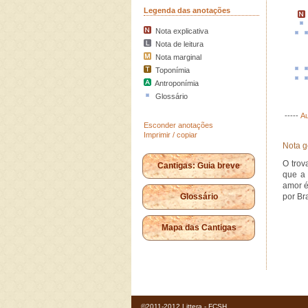
Legenda das anotações
Nota explicativa
Nota de leitura
Nota marginal
Toponímia
Antroponímia
Glossário
-----
Au
Esconder anotações
Imprimir / copiar
Nota g
O trov
Cantigas: Guia breve
que a 
amor é
Glossário
por Bra
Mapa das Cantigas
©2011-2012 Littera - FCSH