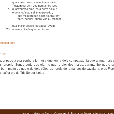
qual maior poss'; e o mui namorado
Tristam sei bem que nom amou Iseu
15
quant'eu vos amo, esta
certo
sei eu;
e
com tod'esto
sei,
mao pecado
!,
que mi queredes peior doutra rem;
pero, senhor, quero-vos eu tal bem
qual maior poss'e tod'
aquest'
avém
20
a mim,
coitad'
e que
perdi o sem
.
mentar letra
eral:
ador pede à sua senhora formosa que tenha dele compaixão, já que a ama mais 
si próprio. Sendo certo que ela lhe quer o pior dos males, garante-lhe que o s
 bem maior do que o de dois célebres heróis de romances de cavalaria: o de Flor
ncaflor e o de Tristão por Isolda.
Início
|
Mapa do Site
|
Contactos
|
Programação web e base de dados