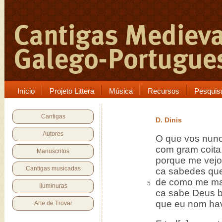
Início
Projeto Littera
Música
Recursos
Pesquis
Cantigas
D. Dinis
Autores
O que vos nunca
com gram coita, 
Manuscritos
porque me vejo 
Cantigas musicadas
ca sabedes que
de como me ma
5
Iluminuras
ca sabe Deus b
que eu nom hav
Arte de Trovar