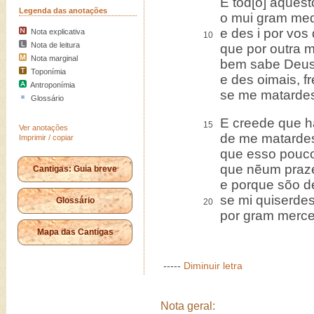
E tod[o] aquest
Legenda das anotações
o mui gram med
e des i por vos
Nota explicativa
10
Nota de leitura
que por outra m
Nota marginal
bem sabe Deus
Toponímia
e des oimais, f
Antroponímia
se me matardes
Glossário
E creede que h
15
Ver anotações
de me matardes,
Imprimir / copiar
que esso pouco
que nẽum praze
Cantigas: Guia breve
e porque sõo d
se mi quiserdes
Glossário
20
por gram mercee 
Mapa das Cantigas
-----
Diminuir letra
Nota geral: