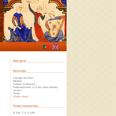
Nota geral
Descrição
Cantiga de Amor
Mestria
Cobras uníssonas
Palavra(s)-rima: (v. 6 de cada estrofe)
senhor
Finda
(Saber mais)
Fontes manuscritas
B 526, T 3, V 109