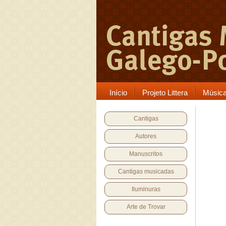
Início
Projeto Littera
Músic
Cantigas
Autores
Manuscritos
Cantigas musicadas
Iluminuras
Arte de Trovar