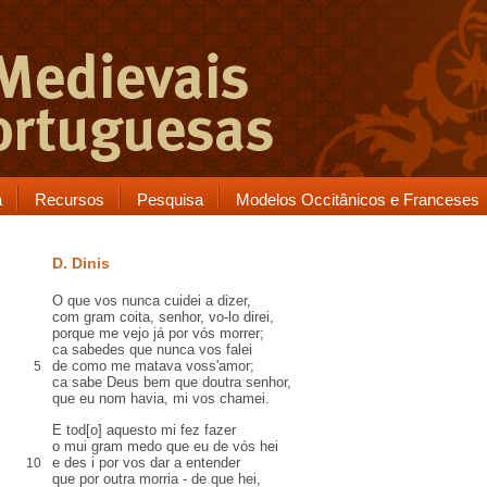
a
Recursos
Pesquisa
Modelos Occitânicos e Franceses
D. Dinis
O que vos nunca cuidei a dizer,
com gram coita, senhor, vo-lo direi,
porque me vejo já por vós morrer;
ca sabedes que nunca vos falei
de como me matava voss'amor;
5
ca sabe Deus bem que doutra senhor,
que eu nom havia, mi vos chamei.
E tod[o] aquesto mi fez fazer
o mui gram medo que eu de vós hei
e des i por vos dar a entender
10
que por outra morria - de que hei,