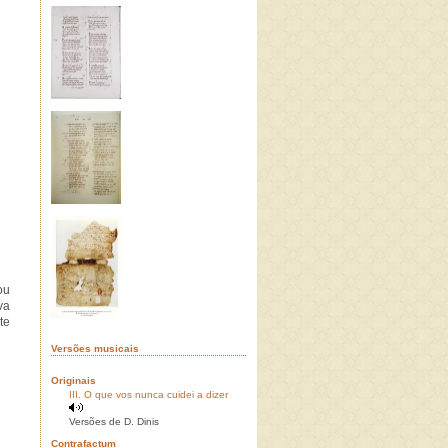
ou
va
te
Versões musicais
Originais
III. O que vos nunca cuidei a dizer
Versões de D. Dinis
Contrafactum