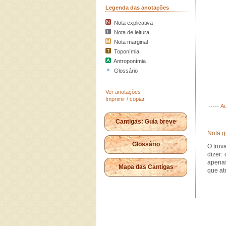
Legenda das anotações
Nota explicativa
Nota de leitura
Nota marginal
Toponímia
Antroponímia
Glossário
Ver anotações
Imprimir / copiar
-----
Au
Cantigas: Guia breve
Nota g
Glossário
O trov
dizer:
apenas
Mapa das Cantigas
que at