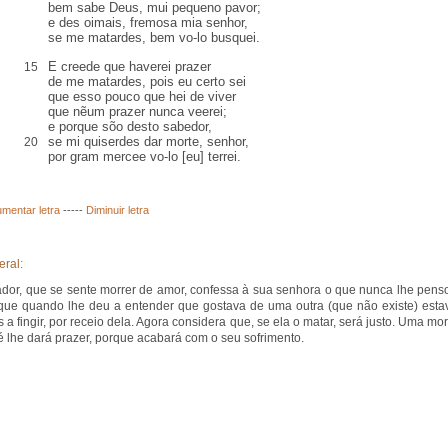
bem sabe Deus, mui pequeno pavor;
e des oimais, fremosa mia senhor,
se me matardes, bem vo-lo busquei.
E creede que haverei prazer
15
de me matardes, pois eu certo sei
que esso pouco que hei de viver
que nẽum prazer nunca veerei;
e porque sõo desto sabedor,
se mi quiserdes dar morte, senhor,
20
por gram mercee vo-lo [eu] terrei.
mentar letra
-----
Diminuir letra
eral:
ador, que se sente morrer de amor, confessa à sua senhora o que nunca lhe pens
 que quando lhe deu a entender que gostava de uma outra (que não existe) esta
 a fingir, por receio dela. Agora considera que, se ela o matar, será justo. Uma mor
é lhe dará prazer, porque acabará com o seu sofrimento.