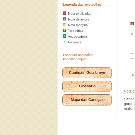
Legenda das anotações
Nota explicativa
Nota de leitura
Nota marginal
Toponímia
Antroponímia
Glossário
Esconder anotações
Imprimir / copiar
Cantigas: Guia breve
-----
Au
Glossário
Nota g
Saben
Mapa das Cantigas
garant
mais d