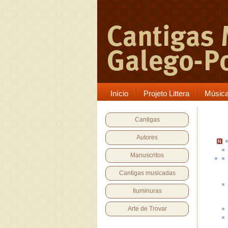
Início
Projeto Littera
Músic
Cantigas
Autores
Manuscritos
Cantigas musicadas
Iluminuras
Arte de Trovar