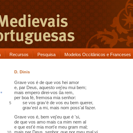
a
Recursos
Pesquisa
Modelos Occitânicos e Franceses
D. Dinis
Grave
vos é de que vos hei amor
e, par Deus,
aquesto
vej'eu mui bem;
mais
empero
direi-vos ũa
rem
,
per boa fé, fremosa mia senhor:
se vos grav'é de vos eu bem querer,
5
grav'est a mi, mais nom poss'
al
fazer.
Grave vos é, bem vej'eu que é 'si,
de que vos amo
mais ca mim nem al
e que
est'
é mia mort'e meu gram mal;
mais par Deus, senhor, que por meu mal vi,
10