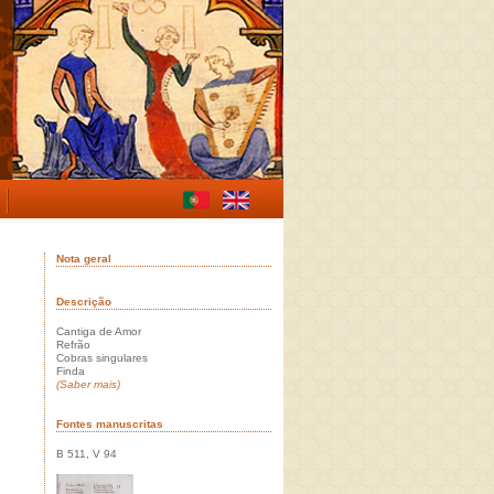
Nota geral
Descrição
Cantiga de Amor
Refrão
Cobras singulares
Finda
(Saber mais)
Fontes manuscritas
B 511, V 94