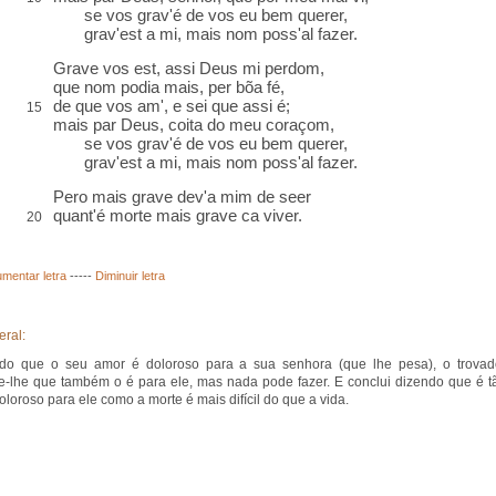
se vos grav'é de vos eu bem querer,
grav'est a mi, mais nom poss'al fazer.
Grave vos est, assi Deus mi perdom,
que nom podia mais
, per bõa fé,
de que vos am', e sei que assi é;
15
mais par Deus,
coita
do meu coraçom,
se vos grav'é de vos eu bem querer,
grav'est a mi, mais nom poss'al fazer.
Pero
mais grave dev'a mim de seer
quant'é morte mais grave
ca
viver.
20
mentar letra
-----
Diminuir letra
eral:
do que o seu amor é doloroso para a sua senhora (que lhe pesa), o trovad
e-lhe que também o é para ele, mas nada pode fazer. E conclui dizendo que é t
oloroso para ele como a morte é mais difícil do que a vida.