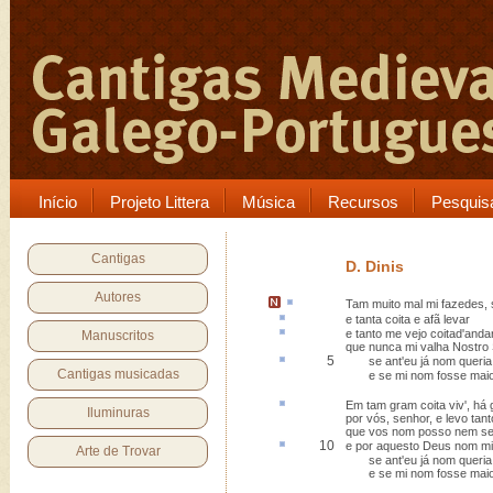
Início
Projeto Littera
Música
Recursos
Pesquis
Cantigas
D. Dinis
Autores
Tam muito
mal mi fazedes, 
e tanta
coita
e afã levar
e tanto me vejo
coitad
'andar
Manuscritos
que nunca mi valha Nostro
5
se
ant'
eu já nom queria
Cantigas musicadas
e se mi nom fosse maior
Em tam gram coita viv',
há 
Iluminuras
por vós, senhor, e levo tant
que vos nom posso nem sei 
10
e por
aquesto
Deus nom mi
Arte de Trovar
se ant'eu já nom queria
e se mi nom fosse maior