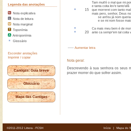
Tam muit'é o mal que mi po
Legenda das anotações
e tanta coita lev'e tanto'afã
15
que morrerei com tanto mal
Nota explicativa
mais pero, senhor, Deus n
se ant'eu já nom queria
Nota de leitura
e se mi nom fosse maior
Nota marginal
Ca
mais meu bem é de mort
Toponímia
20
ante
ca
sempr'em tal coita v
Antroponímia
Glossário
-----
Aumentar letra
Esconder anotações
Imprimir / copiar
Nota geral:
Descrevendo à sua senhora os seus ma
Cantigas: Guia breve
prazer morrer do que sofrer assim.
Glossário
Mapa das Cantigas
©2011-2012 Littera - FCSH
Início
|
Mapa do S