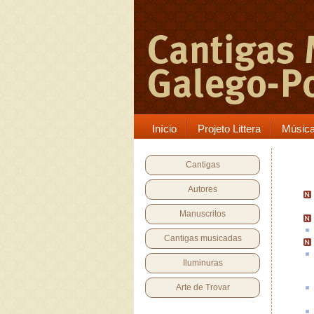
Início
Projeto Littera
Músic
Cantigas
Autores
Manuscritos
Cantigas musicadas
Iluminuras
Arte de Trovar