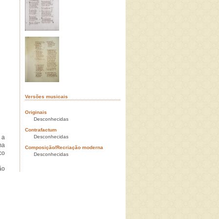
Versões musicais
Originais
Desconhecidas
Contrafactum
 a
Desconhecidas
ma
Composição/Recriação moderna
co
Desconhecidas
ão