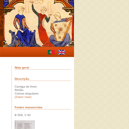
Nota geral
Descrição
Cantiga de Amor
Refrão
Cobras singulares
(Saber mais)
Fontes manuscritas
B 509, V 92