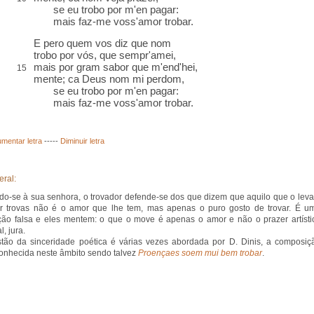
se eu trobo por m'en pagar:
mais faz-me voss'amor trobar.
E
pero
quem vos diz que nom
trobo por vós, que sempr'amei,
mais por gram
sabor
que m'
end'
hei,
15
mente; ca Deus nom mi perdom,
se eu trobo por m'en pagar:
mais faz-me voss'amor trobar.
mentar letra
-----
Diminuir letra
eral:
ndo-se à sua senhora, o trovador defende-se dos que dizem que aquilo que o leva
r trovas não é o amor que lhe tem, mas apenas o puro gosto de trovar. É u
ão falsa e eles mentem: o que o move é apenas o amor e não o prazer artísti
, jura.
tão da sinceridade poética é várias vezes abordada por D. Dinis, a composiç
onhecida neste âmbito sendo talvez
Proençaes soem mui bem trobar
.