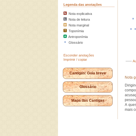
Legenda das anotações
Nota explicativa
Nota de leitura
Nota marginal
Toponímia
Antroponímia
Glossário
Esconder anotações
Imprimir / copiar
-----
Au
Cantigas: Guia breve
Nota g
Dirigi
Glossário
compo
acusaç
pessoal
Mapa das Cantigas
A ques
mais c