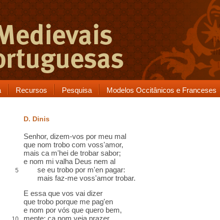
a
Recursos
Pesquisa
Modelos Occitânicos e Franceses
D. Dinis
Senhor, dizem-vos
por meu mal
que nom trobo com voss'amor,
mais ca m'hei de trobar sabor
;
e nom mi valha Deus nem
al
se eu trobo por m'en pagar
:
5
mais
faz-me voss'amor trobar.
E essa que vos vai dizer
que trobo porque me pag'
en
e nom por vós que quero bem,
mente;
ca
nom veja prazer,
10