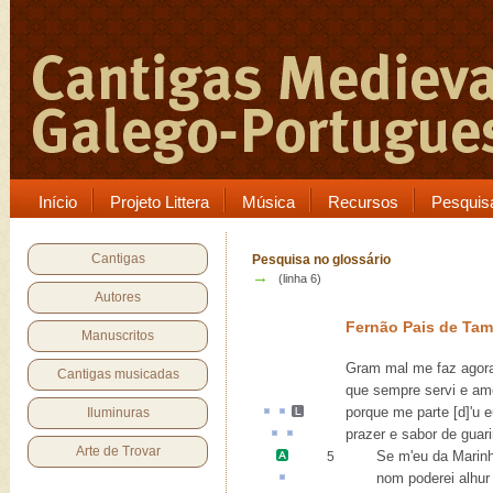
Início
Projeto Littera
Música
Recursos
Pesquis
Cantigas
Pesquisa no glossário
→
(linha 6)
Autores
Fernão Pais de Ta
Manuscritos
Gram mal me faz agora 
Cantigas musicadas
que sempre servi e am
porque
me
parte
[d]
'u
e
Iluminuras
prazer e
sabor
de
guari
Arte de Trovar
Se m'eu da
Marin
5
nom poderei
alhur