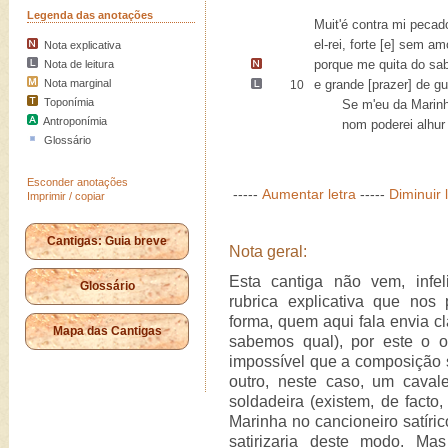
Legenda das anotações
Muit'é contra mi pecad
el-rei, forte [e] sem am
Nota explicativa
porque
me quita do sa
Nota de leitura
Nota marginal
e grande [
prazer
] de gu
10
Toponímia
Se m'eu da Marinha 
Antroponímia
nom poderei alhur g
Glossário
Esconder anotações
-----
Aumentar letra
-----
Diminuir 
Imprimir / copiar
Cantigas: Guia breve
Nota geral:
Esta cantiga não vem, inf
Glossário
rubrica explicativa que nos 
forma, quem aqui fala envia cl
Mapa das Cantigas
sabemos qual), por este o o
impossível que a composição 
outro, neste caso, um cava
soldadeira (existem, de fact
Marinha no cancioneiro satíri
satirizaria deste modo. Ma