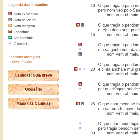
Legenda das anotações
O que tragia o pano de 
10
pero nom veo polo Sam
Nota explicativa
nom vem al maio.
Nota de leitura
O que tragia
o pendom 
Nota marginal
e [e]no dedo sem pedra
Toponímia
nom vem al maio
.
15
Antroponímia
Glossário
O que tragia o pendo
e a sa gente nom dav
nom vem al maio.
Esconder anotações
Imprimir / copiar
O que tragia o pendom
e cinta
ancha
e mui g
20
nom vem al maio.
Cantigas: Guia breve
O que tragia o pendo
per quant'agora sei de
Glossário
nom vem al maio.
Mapa das Cantigas
O que com medo se fo
25
e a sa terra foi bever l
nom vem al maio.
O que com medo fugiu
pero tragia pendom s
nom vem al maio.
30