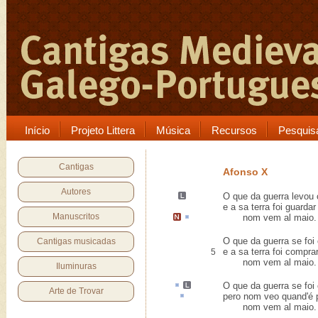
Início
Projeto Littera
Música
Recursos
Pesquis
Cantigas
Afonso X
Autores
O que
da guerra levou 
e a sa terra foi guardar
Manuscritos
nom vem
al
maio
.
O que da guerra se fo
Cantigas musicadas
e a sa terra foi compra
5
nom vem al maio.
Iluminuras
O que da guerra se fo
Arte de Trovar
pero nom veo quand'é
nom vem al maio.