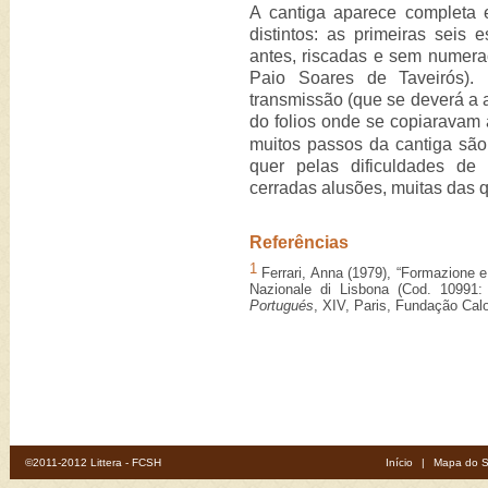
A cantiga aparece completa 
distintos: as primeiras seis 
antes, riscadas e sem numera
Paio Soares de Taveirós).
transmissão (que se deverá a a
do folios onde se copiaravam
muitos passos da cantiga são 
quer pelas dificuldades de 
cerradas alusões, muitas das 
Referências
1
Ferrari, Anna (1979), “Formazione e 
Nazionale di Lisbona (Cod. 10991: 
Portugués
, XIV, Paris, Fundação Cal
©2011-2012 Littera - FCSH
Início
|
Mapa do S