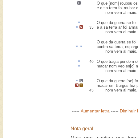
O que [nom] roubou
os
e a sa terra foi roubar 
nom vem al maio.
O que da guerra se fo
e a sa terra
ar
foi arma
35
nom vem al maio.
O que da guerra se fo
contra
sa terra, espar
nom vem al maio.
O que tragia pendom 
40
macar
nom veo en[o] 
nom vem al maio.
O que da guerra [se] f
macar
em
Burgos
fez p
nom vem al maio.
45
-----
Aumentar letra
-----
Diminuir 
Nota geral:
Mais uma cantiga que tem