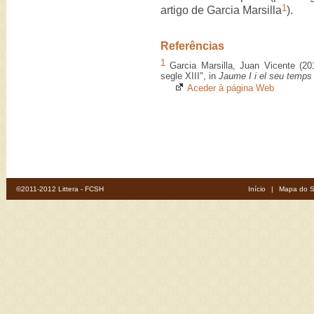
1
artigo de Garcia Marsilla
).
Referências
1
Garcia Marsilla, Juan Vicente (201
segle XIII", in
Jaume I i el seu temps
Aceder à página Web
©2011-2012 Littera - FCSH
Início
|
Mapa do S