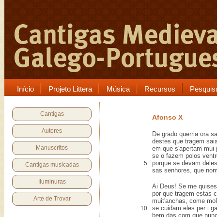
Início
Projeto Littera
Música
Recursos
Pesquis
Cantigas
Afonso X
Autores
De grado querria ora s
destes que tragem sai
Manuscritos
em que s'apertam mui
se o fazem polos ventr
porque se devam deles
5
Cantigas musicadas
sas senhores, que no
Iluminuras
Ai Deus! Se me quises
por que tragem estas c
Arte de Trovar
muit'anchas, come mol
se cuidam eles per i g
10
bem das com que nunc