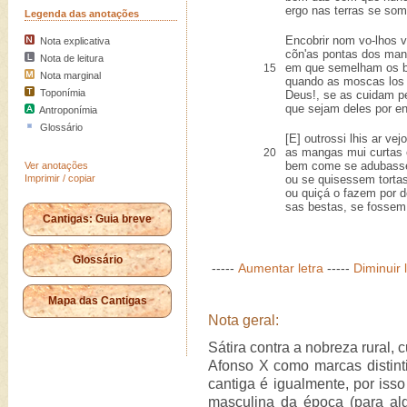
ergo nas terras se so
Legenda das anotações
Encobrir nom vo-lhos v
Nota explicativa
cõn'as pontas dos man
Nota de leitura
em que semelham os bo
15
Nota marginal
quando as moscas los 
Toponímia
Deus!, se as cuidam pe
que sejam deles por e
Antroponímia
Glossário
[E] outrossi lhis ar vejo
as mangas mui curtas e
20
bem come se adubass
Ver anotações
Imprimir / copiar
ou se quisessem torta
ou quiçá o fazem por de
sas bestas, se fosse
Cantigas: Guia breve
Glossário
-----
Aumentar letra
-----
Diminuir 
Mapa das Cantigas
Nota geral:
Sátira contra a nobreza rural, 
Afonso X como marcas distint
cantiga é igualmente, por i
masculina da época (para algu