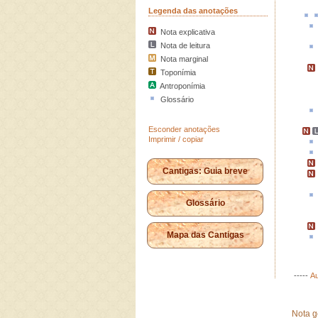
Legenda das anotações
Nota explicativa
Nota de leitura
Nota marginal
Toponímia
Antroponímia
Glossário
Esconder anotações
Imprimir / copiar
Cantigas: Guia breve
Glossário
Mapa das Cantigas
-----
Au
Nota g