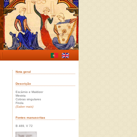
Nota geral
Descrição
Escárnio e Maldizer
Mestria
Cobras singulares
Finda
(Saber mais)
Fontes manuscritas
B 489, V 72