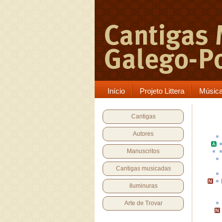
Início
Projeto Littera
Músic
Cantigas
Autores
Manuscritos
Cantigas musicadas
Iluminuras
Arte de Trovar