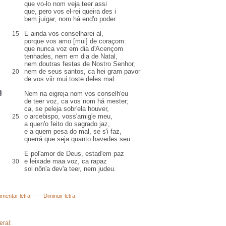
que vo-lo nom veja teer assi
que,
pero
vos el-rei queira
des i
bem juïgar, nom há
end
'o poder.
E ainda vos conselharei
al
,
15
porque vos amo [mui] de coraçom:
que nunca voz
em dia d'Acençom
tenhades, nem em dia de Natal,
nem doutras festas de Nostro Senhor,
nem de seus santos, ca hei gram pavor
20
de vos viir mui
toste
deles mal.
Nem na eigreja
nom vos conselh'eu
de teer voz, ca vos
nom há mester
;
ca, se
peleja
sobr'ela houver,
o arcebispo
, voss'amig'e meu,
25
a quen'o feito do sagrado jaz,
e a quem pesa do mal, se s'i faz,
querrá
que seja quanto havedes seu.
E pol'amor de Deus, estad'em paz
e leixade maa voz,
ca rapaz
30
sol nõn
'a dev'a teer, nem judeu
.
mentar letra
-----
Diminuir letra
eral: