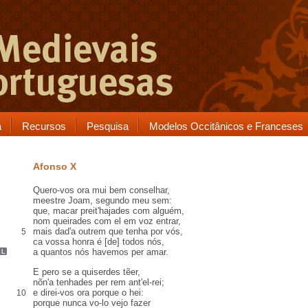
a
Recursos
Pesquisa
Modelos Occitânicos e Franceses
Afonso X
Quero-vos ora mui bem
conselhar
,
meestre Joam
,
segundo meu sem
:
que,
macar
preit'
hajades com alguém,
nom queirades com el
em voz entrar
,
mais dad'a outrem que tenha por vós,
5
ca
vossa honra é [de] todos nós,
a quantos nós havemos
per
amar
.
E pero se a quiserdes tẽer,
nõn'a tenhades
per rem
ant'el-rei;
e direi-vos ora
porque o hei
:
10
porque nunca vo-lo vejo fazer