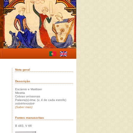
Nota geral
Descrição
Escárnio e Maldizer
Mestria
Cobras uníssonas
Palavra(s)-rima: (v. 4 de cada estrofe)
cobrir/encobrir
(Saber mais)
Fontes manuscritas
B 483, V 66