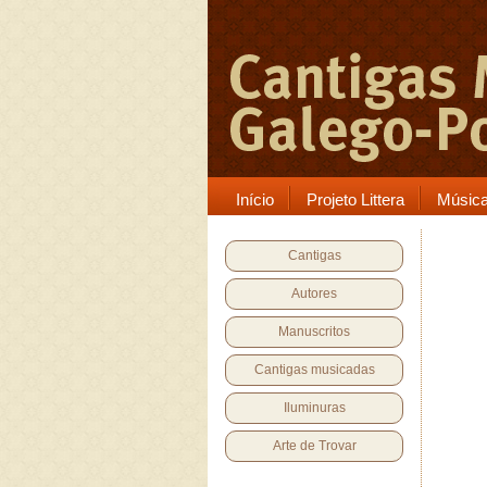
Início
Projeto Littera
Músic
Cantigas
Autores
Manuscritos
Cantigas musicadas
Iluminuras
Arte de Trovar