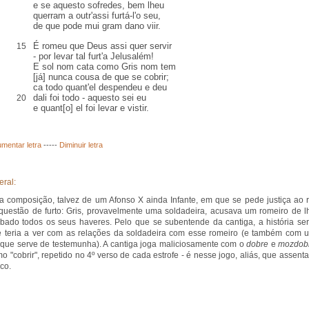
e se aquesto sofredes, bem lheu
querram a outr'assi furtá-l'o seu,
de que pode mui gram dano viir.
É romeu que Deus assi quer servir
15
- por levar tal furt'a Jelusalém!
E sol nom cata como Gris nom tem
[já] nunca cousa de que se cobrir;
ca todo quant'el despendeu e deu
dali foi todo - aquesto sei eu
20
e quant[o] el foi levar e vistir.
mentar letra
-----
Diminuir letra
eral:
a composição, talvez de um Afonso X ainda Infante, em que se pede justiça ao r
uestão de furto: Gris, provavelmente uma soldadeira, acusava um romeiro de l
ubado todos os seus haveres. Pelo que se subentende da cantiga, a história ser
e teria a ver com as relações da soldadeira com esse romeiro (e também com 
 que serve de testemunha). A cantiga joga maliciosamente com o
dobre
e
mozdob
mo "cobrir", repetido no 4º verso de cada estrofe - é nesse jogo, aliás, que assenta
co.