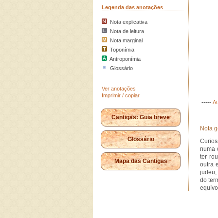
Legenda das anotações
Nota explicativa
Nota de leitura
Nota marginal
Toponímia
Antroponímia
Glossário
Ver anotações
Imprimir / copiar
-----
Au
Cantigas: Guia breve
Nota g
Glossário
Curios
numa q
ter ro
Mapa das Cantigas
outra 
judeu,
do ter
equívo