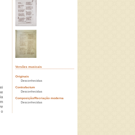
Versões musicais
Originais
Desconhecidas
ei
Contrafactum
Desconhecidas
he
ia
Composição/Recriação moderna
um
Desconhecidas
re
 o