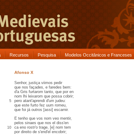
a
Recursos
Pesquisa
Modelos Occitânicos e Franceses
Afonso X
Senhor, justiça viimos pedir
que nos façades, e faredes bem:
d'a Gris furtarom tanto, que por en
nom lhi leixarom que possa cobrir;
pero atant'aprendi d'um judeu:
5
que este furto fez uum romeu,
que foi já outros [assi] escarnir.
E tenho que vos nom veo mentir,
pelos sinaes que nos el diss'en
ca eno rostr'o trage, [e] nom tem
10
por direito de s'end'el encobrir;