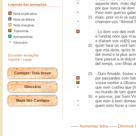
aqueste
dom; mais dig'
Legenda das anotações
por que nunca tal dom 
Pero nom quer'eu
gala
Nota explicativa
mais, pois vo-lo já outo
15
Nota de leitura
chamem-vos "Almiral
Nota marginal
Toponímia
-
Lo dom vos deit molt
e l'ondrat nom que m'a
Antroponímia
e d'aitam vos vul[h] se
Glossário
qu'en farai un vent tam
20
que mia dona, qu'es la
del mond e la plus avi
Esconder anotações
farai passar a la dolçor
Imprimir / copiar
del temps, con filhas a
Cantigas: Guia breve
- Dom Arnaldo, fostes e
25
por passardes com
bat
vossa senhor a
Ultram
Glossário
que nom
cuid'
eu que [h
no mundo de tam gram 
e juro-vos, par Sam Vi
30
Mapa das Cantigas
que nom é bom
donead
quem esto fezer
a cien
-----
Aumentar letra
-----
Diminuir 