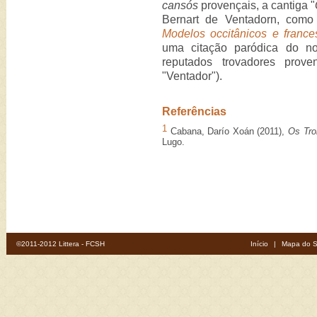
cansós
provençais, a cantiga "
Bernart de Ventadorn, com
Modelos occitânicos e france
uma citação paródica do 
reputados trovadores prove
"Ventador").
Referências
1
Cabana, Darío Xoán (2011),
Os Tro
Lugo.
©2011-2012 Littera - FCSH
Início
|
Mapa do S