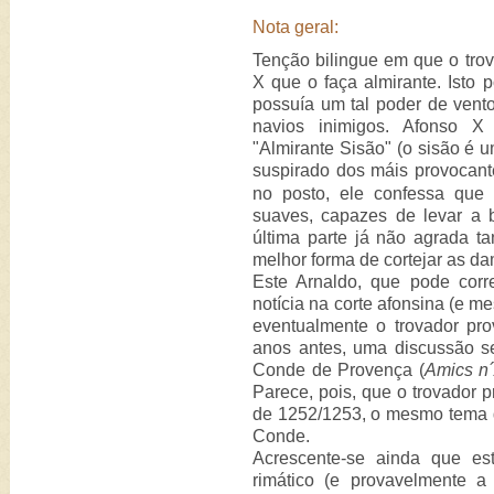
Nota geral:
Tenção bilingue em que o tro
X que o faça almirante. Isto 
possuía um tal poder de vent
navios inimigos. Afonso X 
"Almirante Sisão" (o sisão é 
suspirado dos máis provocant
no posto, ele confessa que
suaves, capazes de levar a 
última parte já não agrada t
melhor forma de cortejar as d
Este Arnaldo, que pode corr
notícia na corte afonsina (e m
eventualmente o trovador pro
anos antes, uma discussão 
Conde de Provença (
Amics n´
Parece, pois, que o trovador p
de 1252/1253, o mesmo tema q
Conde.
Acrescente-se ainda que es
rimático (e provavelmente 