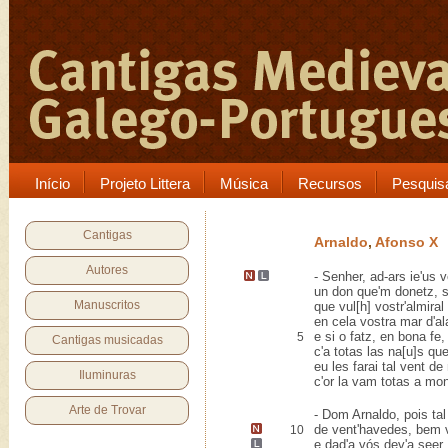
Início
Projeto Littera
Música
Recursos
Pesquis
Cantigas
Arnaldo
,
Afonso X
Autores
-
Senher, ad-ars ie'us v
un don que'm donetz, si
Manuscritos
que vul[h] vostr'almiral
en cela vostra mar d'ala
e si o fatz, en bona fe,
5
Cantigas musicadas
c'a totas las na[u]s qu
eu les farai tal vent de
Iluminuras
c'or la vam totas a mo
Arte de Trovar
- Dom Arnaldo, pois tal
de
vent
'havedes, bem 
10
e dad'a vós
dev'a
seer