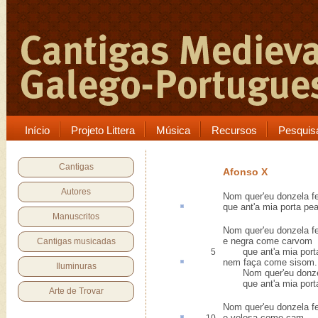
Início
Projeto Littera
Música
Recursos
Pesquis
Cantigas
Afonso X
Autores
Nom quer'eu donzela f
que ant'a mia porta
pe
Manuscritos
Nom quer'eu donzela f
e negra come carvom
Cantigas musicadas
que ant'a mia port
5
nem faça come
sisom
.
Iluminuras
Nom quer'eu donzel
que ant'a mia porta
Arte de Trovar
Nom quer'eu donzela f
e
velosa
come cam