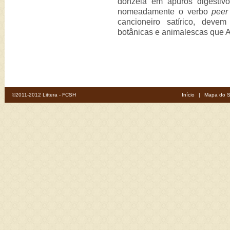
donzela em apuros digestivo
nomeadamente o verbo
peer
cancioneiro satírico, deve
botânicas e animalescas que A
©2011-2012 Littera - FCSH
Início
|
Mapa do S