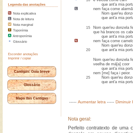
10
que ant'a mia port
Legenda das anotações
nem faça come
alarmã
Nom quer'eu donzel
Nota explicativa
que ant'a mia porta
Nota de leitura
Nota marginal
Nom quer'eu donzela f
15
Toponímia
que há brancos os cab
Antroponímia
que ant'a mia port
nem faça
come camel
Glossário
Nom quer'eu donzel
que ant'a mia porta
20
Esconder anotações
Imprimir / copiar
Nom quer'eu donzela f
veelha de má[a] coor
que ant'a mia port
Cantigas: Guia breve
nem [me] faça i peior.
Nom quer'eu donzel
25
que ant'a mia porta
Glossário
Mapa das Cantigas
-----
Aumentar letra
-----
Diminuir 
Nota geral:
Perfeito contratexto de uma 