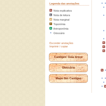
Legenda das anotações
Nota explicativa
Nota de leitura
Nota marginal
Toponímia
Antroponímia
Glossário
Esconder anotações
Imprimir / copiar
Cantigas: Guia breve
Glossário
Mapa das Cantigas