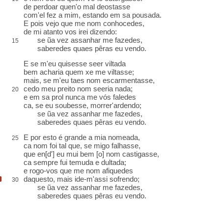
de perdoar quen'o
mal
deostasse
com'el fez a mim, estando em sa
pousada
.
E pois vejo que me nom conhocedes,
de mi
atanto
vos irei dizendo:
se ũa vez assanhar me fazedes,
15
saberedes quaes pêras eu vendo.
E se m'eu quisesse seer
viltada
bem acharia quem xe me viltasse;
mais, se m'eu taes nom
escarmentasse
,
cedo meu preito nom seeria nada
;
20
e
em sa prol
nunca me vós faledes
ca, se eu soubesse, morrer'ardendo
;
se ũa vez assanhar me fazedes,
saberedes quaes pêras eu vendo.
E por esto é grande a mia nomeada,
25
ca
nom foi tal
que, se
migo
falhasse,
que en[d'] eu mui bem [o] nom castigasse,
ca sempre fui
temuda
e
dultada
;
e rogo-vos que me nom
afiquedes
daquesto
, mais
ide-m'assi sofrendo
;
30
se ũa vez assanhar me fazedes,
saberedes quaes pêras eu vendo.