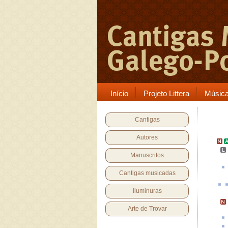
Início
Projeto Littera
Músic
Cantigas
Autores
Manuscritos
Cantigas musicadas
Iluminuras
Arte de Trovar