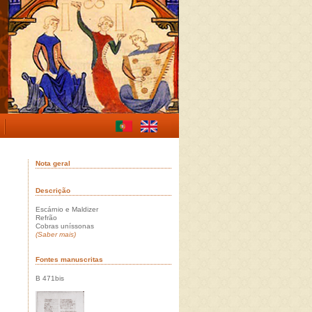
Nota geral
Descrição
Escárnio e Maldizer
Refrão
Cobras uníssonas
(Saber mais)
Fontes manuscritas
B 471bis