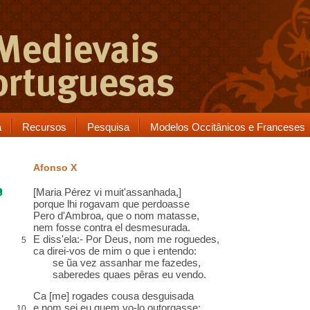
a
Recursos
Pesquisa
Modelos Occitânicos e Franceses
Afonso X
[
Maria Pérez
vi muit'assanhada
,]
porque lhi
rogavam
que perdoasse
Pero d'Ambroa, que o nom matasse,
nem fosse contra el
desmesurada
.
E diss'ela:- Por Deus, nom me roguedes,
5
ca
direi-vos de mim o que
i
entendo:
se ũa vez assanhar me fazedes,
saberedes quaes pêras eu vendo
.
Ca [me] rogades cousa
desguisada
e nom sei eu quem vo-lo
outorgasse
:
10