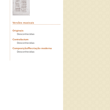
Versões musicais
Originais
Desconhecidas
Contrafactum
Desconhecidas
Composição/Recriação moderna
Desconhecidas