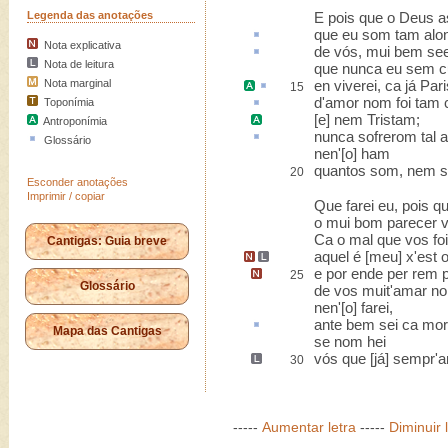
Legenda das anotações
E pois que o Deus as
que eu som tam
alo
Nota explicativa
de vós, mui bem s
Nota de leitura
que nunca eu sem c
Nota marginal
en
viverei, ca já
Pari
15
d'amor nom foi tam
Toponímia
[e] nem
Tristam
;
Antroponímia
nunca sofrerom tal
a
Glossário
nen'[o] ham
quantos som, nem 
20
Esconder anotações
Imprimir / copiar
Que farei eu, pois q
o mui bom parecer 
Ca o mal que vos foi 
Cantigas: Guia breve
aquel é [meu] x'est 
e por ende per rem p
25
Glossário
de vos muit'amar n
nen'[o] farei,
ante bem sei
ca
mor
Mapa das Cantigas
se nom hei
vós
que [já] sempr'a
30
-----
Aumentar letra
-----
Diminuir 