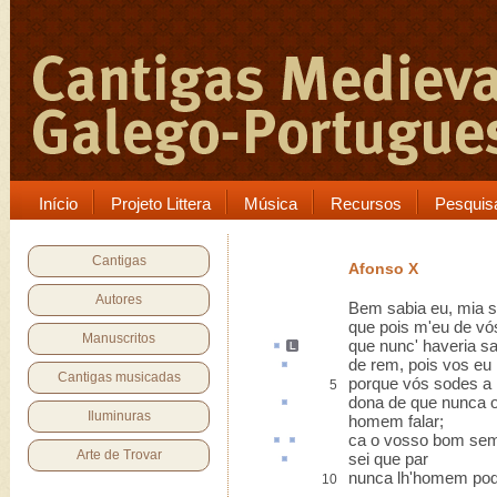
Início
Projeto Littera
Música
Recursos
Pesquis
Cantigas
Afonso X
Autores
Bem sabia eu, mia s
que pois m'eu de vó
Manuscritos
que nunc'
haveria
sa
de
rem
, pois vos eu
Cantigas musicadas
porque vós sodes a
5
dona de que nunca
Iluminuras
homem falar;
ca
o vosso bom
sem
Arte de Trovar
sei que
par
nunca lh'homem pod
10