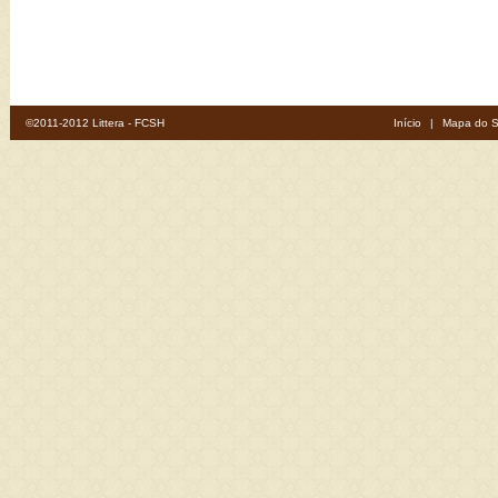
©2011-2012 Littera - FCSH
Início
|
Mapa do S