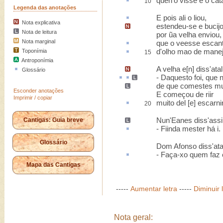
quen'o visse e o
cat
10
Legenda das anotações
E pois ali o
liou
,
Nota explicativa
estendeu-se e
bucij
Nota de leitura
por ũa velha enviou,
Nota marginal
que o veesse
escan
d'
olho mao
de manej
Toponímia
15
Antroponímia
A velha
e[n] diss'atal
Glossário
-
Daquesto
foi,
que 
de que
comestes mu
Esconder anotações
E começou de riir
Imprimir / copiar
muito del [e]
escarni
20
Nun'Eanes diss'assi
Cantigas: Guia breve
- Fiinda
mester há
i.
Glossário
Dom Afonso diss'ata
-
Faça-xo quem faz
Mapa das Cantigas
-----
Aumentar letra
-----
Diminuir 
Nota geral: