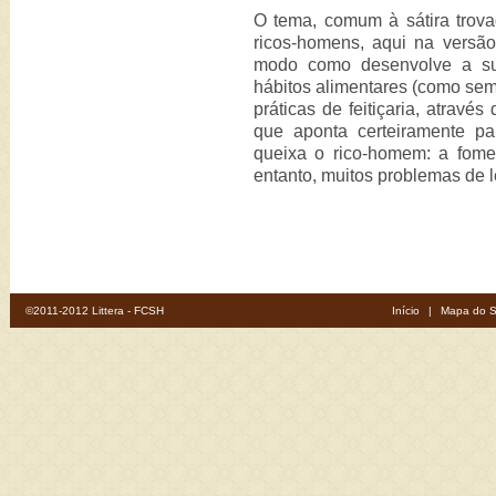
O tema, comum à sátira trova
ricos-homens, aqui na versã
modo como desenvolve a sua
hábitos alimentares (como sem
práticas de feitiçaria, atravé
que aponta certeiramente p
queixa o rico-homem: a fome.
entanto, muitos problemas de le
©2011-2012 Littera - FCSH
Início
|
Mapa do S