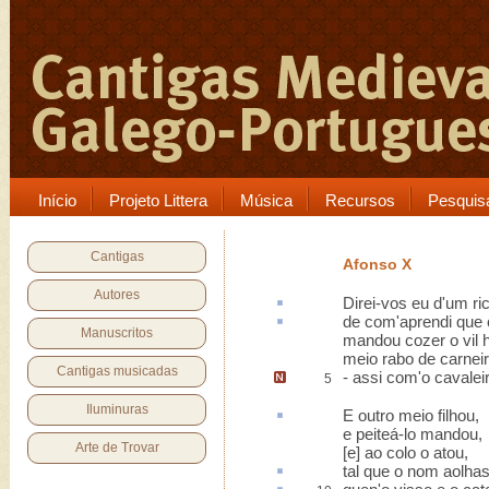
Início
Projeto Littera
Música
Recursos
Pesquis
Cantigas
Afonso X
Autores
Direi-vos eu d'um
ri
de com'
aprendi
que 
Manuscritos
mandou cozer o vil
meio rabo de carnei
Cantigas musicadas
-
assi com'o cavalei
5
Iluminuras
E outro meio
filhou
,
e peiteá-lo mandou,
Arte de Trovar
[e] ao colo o atou,
tal que o nom
aolha