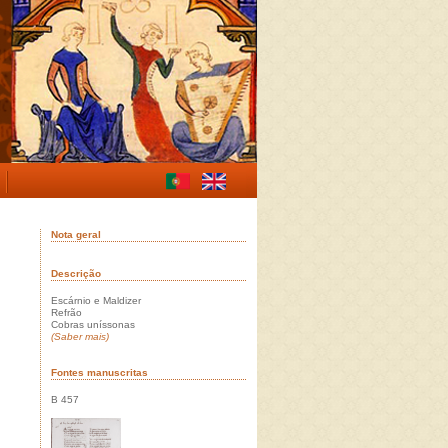
Nota geral
Descrição
Escárnio e Maldizer
Refrão
Cobras uníssonas
(Saber mais)
Fontes manuscritas
B 457