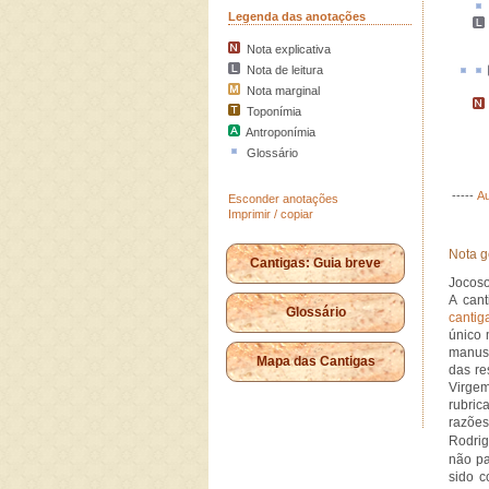
Legenda das anotações
Nota explicativa
Nota de leitura
Nota marginal
Toponímia
Antroponímia
Glossário
-----
Au
Esconder anotações
Imprimir / copiar
Nota g
Cantigas: Guia breve
Jocoso
A cant
Glossário
cantig
único 
manusc
Mapa das Cantigas
das re
Virge
rubric
razões
Rodri
não pa
sido c