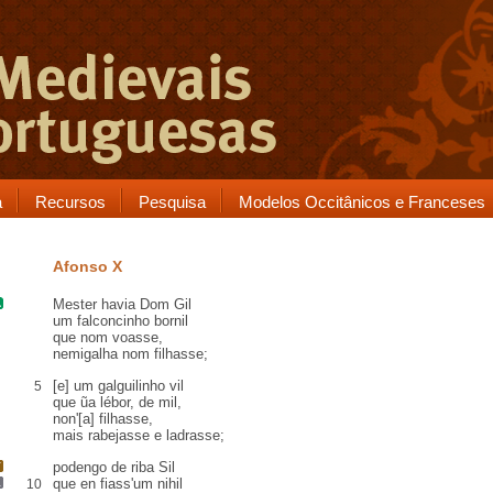
a
Recursos
Pesquisa
Modelos Occitânicos e Franceses
Afonso X
Mester havia
Dom Gil
um
falconcinho
bornil
que nom voasse
,
nemigalha
nom
filhasse
;
[e] um
galguilinho
vil
5
que ũa
lébor
, de mil,
non'[a] filhasse,
mais
rabejasse
e ladrasse;
podengo
de riba
Sil
que en fiass'
um nihil
10