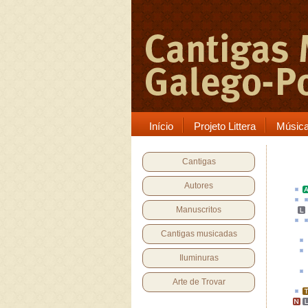
Início
Projeto Littera
Músic
Cantigas
Autores
Manuscritos
Cantigas musicadas
Iluminuras
Arte de Trovar