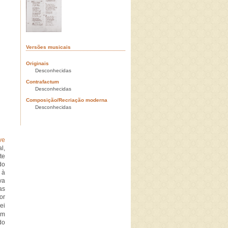
Versões musicais
Originais
Desconhecidas
Contrafactum
Desconhecidas
Composição/Recriação moderna
Desconhecidas
ve
l,
te
do
 à
va
as
or
ei
em
do