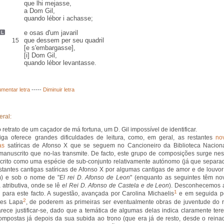
que lhi
mejasse
,
a Dom Gil
,
quando lébor i achasse;
e
osas
d'um
javaril
que dessem per seu quadril
15
[
e s'embargasse
],
[i] Dom Gil,
quando lébor levantasse.
mentar letra
-----
Diminuir letra
eral:
 retrato de um caçador de má fortuna, um D. Gil impossível de identificar.
iga oferece grandes dificuldades de leitura, como, em geral, as restantes
no
as
satíricas de Afonso X que se seguem no Cancioneiro da Biblioteca Naciona
manuscrito que no-las transmite. De facto, este grupo de composições surge nes
rito como uma espécie de sub-conjunto relativamente autónomo (já que separa
stantes cantigas satíricas de Afonso X por algumas cantigas de amor e de louvor
m) e sob o nome de "
El rei D. Afonso de Leon
" (enquanto as seguintes têm no
a atributiva, onde se lê
el Rei D. Afonso de Castela e de Leon
). Desconhecemos 
1
 para este facto. A sugestão, avançada por Carolina Michaelis
e em seguida p
2
ges Lapa
, de poderem as primeiras ser eventualmente obras de juventude do r
rece justificar-se, dado que a temática de algumas delas indica claramente ter
ompostas já depois da sua subida ao trono (que era já de resto, desde o reina