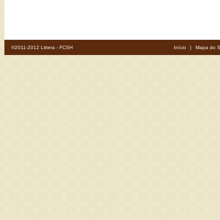
©2011-2012 Littera - FCSH
Início
|
Mapa do S