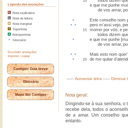
todos dizem que fi
10
Legenda das anotações
e que me punhe mui 
de vos amar, pois
Nota explicativa
Nota de leitura
Este conselho nom 
Nota marginal
pero
m'assi vejo,
pe
morrer por vós; e pe
Toponímia
15
todos dizem que fi
Antroponímia
e que me punhe [mu
Glossário
de vos amar, pois
Esconder anotações
Mais
esto
nom quer
Imprimir / copiar
de me quitar d'
atend
20
Cantigas: Guia breve
-----
Aumentar letra
-----
Diminuir 
Glossário
Mapa das Cantigas
Nota geral:
Dirigindo-se à sua senhora, o 
recebe dela, todos o aconsel
de a amar. Um conselho que
entanto.