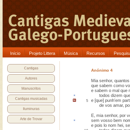
Início
Projeto Littera
Música
Recursos
Pesquis
Cantigas
Anónimo 4
Autores
Mia senhor, quanto
que sabem como vo
Manuscritos
e sabem o mal que 
todos dizem qu
Cantigas musicadas
e [que]
punh'em part
5
de vos amar, pois
Iluminuras
E, mia senhor, por 
Arte de Trovar
sem vosso bem no
e pois lo nom hei, se