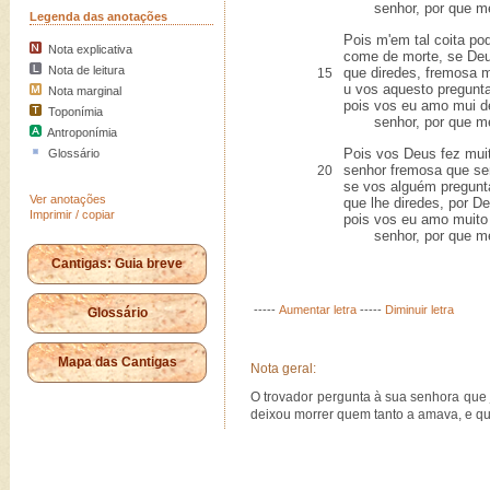
senhor, por que me 
Legenda das anotações
Pois m'em tal coita po
Nota explicativa
come de morte, se Deu
Nota de leitura
que diredes, fremosa m
15
u vos aquesto pregunta
Nota marginal
pois vos eu amo mui d
Toponímia
senhor, por que me 
Antroponímia
Pois vos Deus fez mui
Glossário
senhor fremosa que se
20
se vos alguém pregunta
Ver anotações
que lhe diredes, por D
Imprimir / copiar
pois vos eu amo muito
senhor, por que me 
Cantigas: Guia breve
-----
Aumentar letra
-----
Diminuir letra
Glossário
Mapa das Cantigas
Nota geral:
O trovador pergunta à sua senhora que 
deixou morrer quem tanto a amava, e que