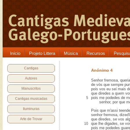
Início
Projeto Littera
Música
Recursos
Pesquis
Cantigas
Anónimo 4
Autores
Senhor fremosa, queri
de vós que sempre punh
Manuscritos
pois vos eu sei mais d
que diredes a quem vos
pois me podedes de mor
5
Cantigas musicadas
senhor, por que me 
Iluminuras
Pois que m'assi teend
senhor fremosa, dized'
Arte de Trovar
que diredes, se vos al
que lhe digades, se vo
10
pois me podedes guar