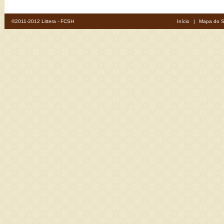
©2011-2012 Littera - FCSH
Início
|
Mapa do S