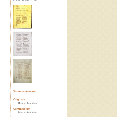
Versões musicais
Originais
Desconhecidas
Contrafactum
Desconhecidas