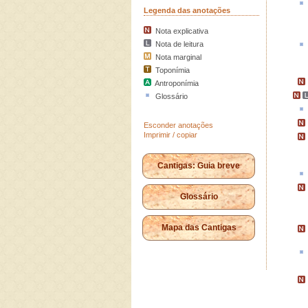
Legenda das anotações
Nota explicativa
Nota de leitura
Nota marginal
Toponímia
Antroponímia
Glossário
Esconder anotações
Imprimir / copiar
Cantigas: Guia breve
Glossário
Mapa das Cantigas