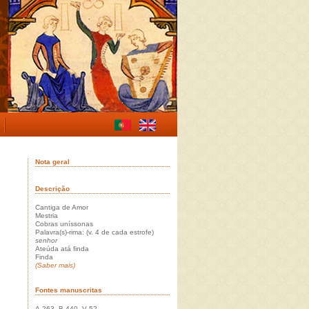
Nota geral
Descrição
Cantiga de Amor
Mestria
Cobras uníssonas
Palavra(s)-rima: (v. 4 de cada estrofe)
senhor
Ateúda atá finda
Finda
(Saber mais)
Fontes manuscritas
A 263, B 440, V 52