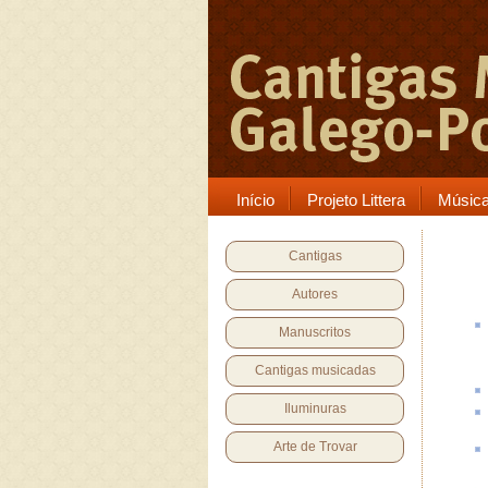
Início
Projeto Littera
Músic
Cantigas
Autores
Manuscritos
Cantigas musicadas
Iluminuras
Arte de Trovar