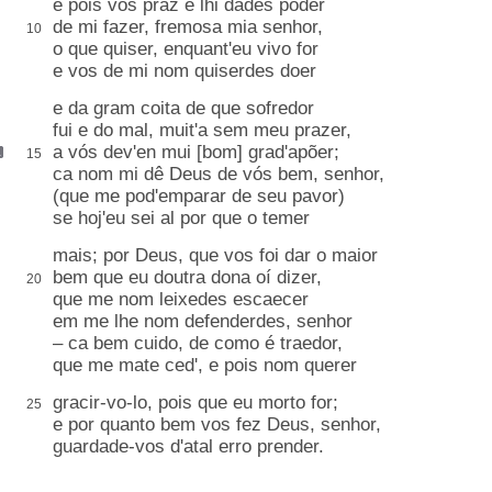
e pois vos
praz
e lhi dades poder
de mi fazer, fremosa mia senhor,
10
o que quiser, enquant'eu vivo for
e vos de mi nom quiserdes
doer
e da gram coita de que sofredor
fui e do mal,
muit'a sem meu prazer
,
a vós dev'en
mui [bom] grad'apõer
;
15
ca
nom mi dê Deus de vós bem, senhor,
(que me pod'emparar de seu pavor)
se hoj'eu sei al por que o temer
mais; por Deus, que vos foi dar o maior
bem que eu doutra dona
oí
dizer,
20
que me nom leixedes escaecer
em me lhe nom defenderdes
, senhor
– ca bem cuido, de como é traedor,
que me mate ced', e pois nom querer
gracir
-vo-lo
, pois que eu morto for;
25
e por quanto bem vos fez Deus, senhor,
guardade-vos d'atal erro prender
.