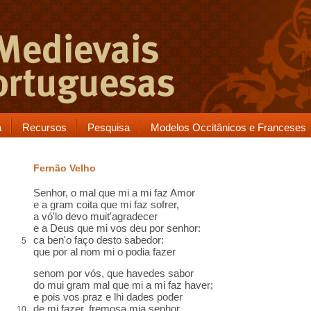
a
Recursos
Pesquisa
Modelos Occitânicos e Franceses
Fernão Velho
Senhor, o mal que mi a mi faz Amor
e a gram coita que mi faz sofrer,
a vó'lo devo muit'agradecer
e a Deus que mi vos deu por senhor:
ca ben'o faço desto sabedor:
5
que por al nom mi o podia fazer
senom por vós, que havedes sabor
do mui gram mal que mi a mi faz haver;
e pois vos praz e lhi dades poder
de mi fazer, fremosa mia senhor,
10