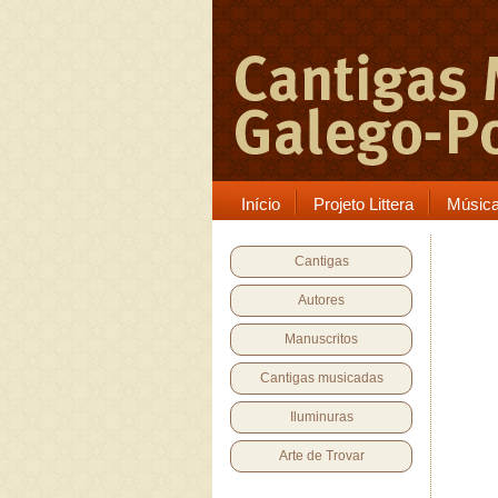
Início
Projeto Littera
Músic
Cantigas
Autores
Manuscritos
Cantigas musicadas
Iluminuras
Arte de Trovar