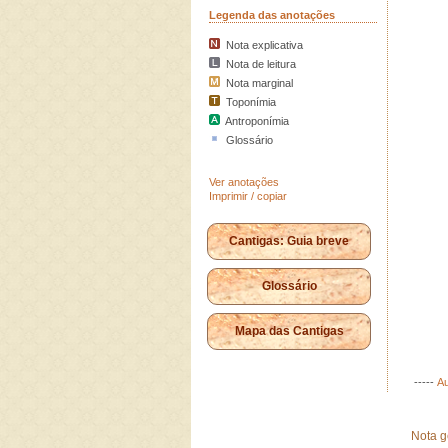
Legenda das anotações
Nota explicativa
Nota de leitura
Nota marginal
Toponímia
Antroponímia
Glossário
Ver anotações
Imprimir / copiar
Cantigas: Guia breve
Glossário
Mapa das Cantigas
-----
Au
Nota g