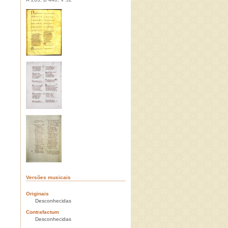
Versões musicais
Originais
Desconhecidas
Contrafactum
Desconhecidas