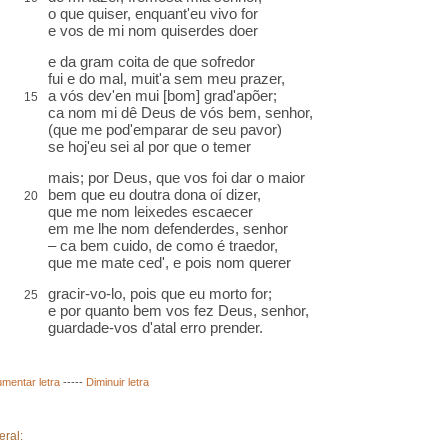
o que quiser, enquant'eu vivo for
e vos de mi nom quiserdes doer
e da gram coita de que sofredor
fui e do mal, muit'a sem meu prazer,
a vós dev'en mui [bom] grad'apõer;
15
ca nom mi dê Deus de vós bem, senhor,
(que me pod'emparar de seu pavor)
se hoj'eu sei al por que o temer
mais; por Deus, que vos foi dar o maior
bem que eu doutra dona oí dizer,
20
que me nom leixedes escaecer
em me lhe nom defenderdes, senhor
– ca bem cuido, de como é traedor,
que me mate ced', e pois nom querer
gracir-vo-lo, pois que eu morto for;
25
e por quanto bem vos fez Deus, senhor,
guardade-vos d'atal erro prender.
mentar letra
-----
Diminuir letra
eral: