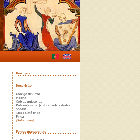
Nota geral
Descrição
Cantiga de Amor
Mestria
Cobras uníssonas
Palavra(s)-rima: (v. 4 de cada estrofe)
senhor
Ateúda atá finda
Finda
(Saber mais)
Fontes manuscritas
A 263, B 440, V 52