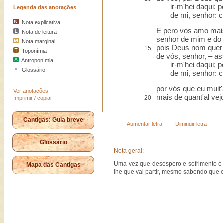
ir-m'hei daqui; pe
Legenda das anotações
de mi, senhor: ca
Nota explicativa
E pero vos amo mai
Nota de leitura
senhor de mim e do
Nota marginal
pois Deus nom quer
15
Toponímia
de vós, senhor, – a
Antroponímia
ir-m'hei daqui; pe
Glossário
de mi, senhor: ca
por vós que eu muit
Ver anotações
mais de quant'al vej
20
Imprimir / copiar
Cantigas: Guia breve
-----
Aumentar letra
-----
Diminuir letra
Glossário
Nota geral:
Uma vez que desespero e sofrimento é t
Mapa das Cantigas
lhe que vai partir, mesmo sabendo que 