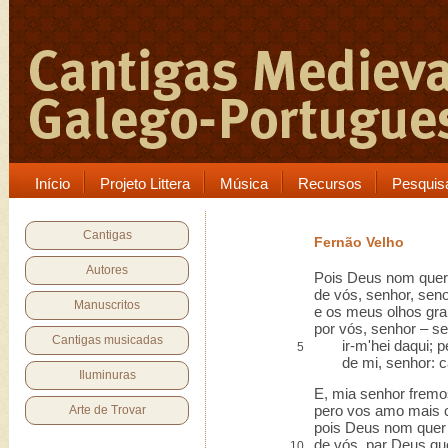
Início
Projeto Littera
Música
Recursos
Pesquis
Cantigas
Fernão Velho
Autores
Pois Deus nom quer
de vós, senhor, sen
Manuscritos
e os meus olhos gr
por vós, senhor – se
Cantigas musicadas
ir-m'hei daqui; pe
5
de mi, senhor: ca
Iluminuras
E, mia senhor fremo
pero vos amo mais c
Arte de Trovar
pois Deus nom quer
de vós, par Deus qu
10