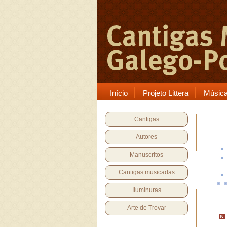
Início
Projeto Littera
Músic
Cantigas
Autores
Manuscritos
Cantigas musicadas
Iluminuras
Arte de Trovar