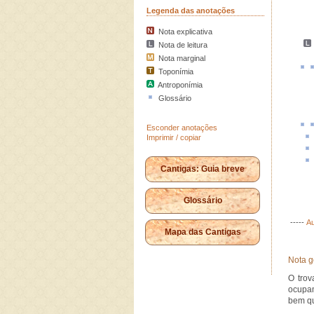
Legenda das anotações
Nota explicativa
Nota de leitura
Nota marginal
Toponímia
Antroponímia
Glossário
Esconder anotações
Imprimir / copiar
Cantigas: Guia breve
Glossário
-----
Au
Mapa das Cantigas
Nota g
O trov
ocupam
bem qu