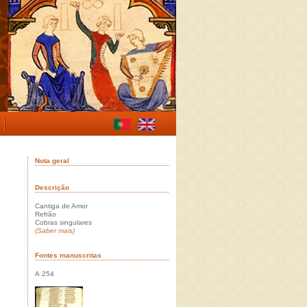
Nota geral
Descrição
Cantiga de Amor
Refrão
Cobras singulares
(Saber mais)
Fontes manuscritas
A 254