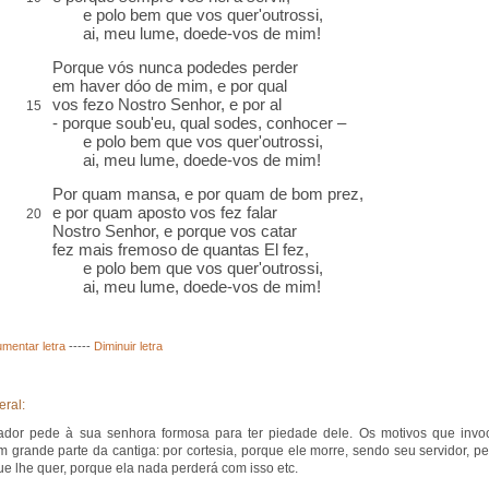
e polo bem que vos quer'outrossi,
ai, meu lume, doede-vos de mim!
Porque
vós
nunca podedes perder
em haver dóo de mim, e por qual
vos
fezo
Nostro Senhor, e por
al
15
- porque soub'eu, qual sodes, conhocer –
e polo bem que vos quer'outrossi,
ai, meu lume, doede-vos de mim!
Por quam
mansa
, e por quam de bom
prez
,
e por quam
aposto
vos fez falar
20
Nostro Senhor, e porque vos
catar
fez mais
fremoso
de quantas El fez,
e polo bem que vos quer'outrossi,
ai, meu lume, doede-vos de mim!
mentar letra
-----
Diminuir letra
eral:
ador pede à sua senhora formosa para ter piedade dele. Os motivos que invo
 grande parte da cantiga: por cortesia, porque ele morre, sendo seu servidor, pe
e lhe quer, porque ela nada perderá com isso etc.