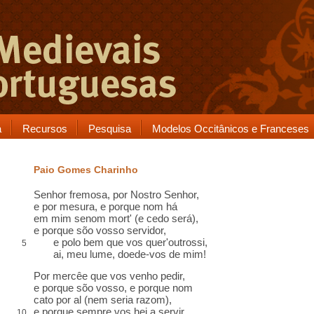
a
Recursos
Pesquisa
Modelos Occitânicos e Franceses
Paio Gomes Charinho
Senhor fremosa, por Nostro Senhor,
e por
mesura
, e porque nom há
em mim senom mort' (e
cedo
será),
e porque sõo vosso servidor,
e polo bem que vos quer'
outrossi
,
5
ai, meu
lume
,
doede-vos
de mim!
Por mercêe que vos venho pedir,
e porque sõo vosso, e porque nom
cato por al (nem seria razom)
,
e porque sempre vos hei a servir,
10