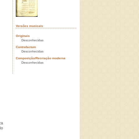
Versões musicais
Originais
Desconhecidas
Contrafactum
Desconhecidas
Composição/Recriação moderna
Desconhecidas
ca
lo