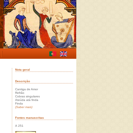
Nota geral
Descrição
Cantiga de Amor
Refrão
Cobras singulares
Ateúda atá finda
Finda
(Saber mais)
Fontes manuscritas
A 251