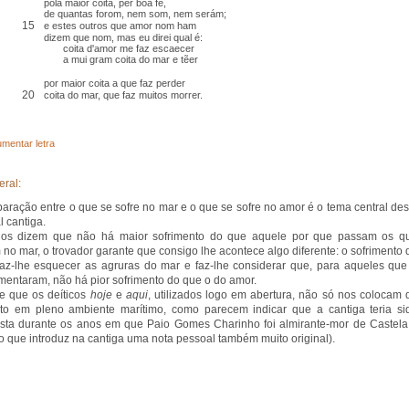
pola maior coita, per boa fé,
de quantas forom, nem som, nem serám;
15
e estes outros que amor nom ham
dizem que nom, mas eu direi qual é:
coita d'amor me faz escaecer
a mui gram coita do mar e tẽer
por maior coita a que faz perder
20
coita do mar, que faz muitos morrer.
mentar letra
eral:
aração entre o que se sofre no mar e o que se sofre no amor é o tema central des
l cantiga.
dos dizem que não há maior sofrimento do que aquele por que passam os q
no mar, o trovador garante que consigo lhe acontece algo diferente: o sofrimento 
az-lhe esquecer as agruras do mar e faz-lhe considerar que, para aqueles que
mentaram, não há pior sofrimento do que o do amor.
e que os deíticos
hoje
e
aqui
, utilizados logo em abertura, não só nos colocam 
to em pleno ambiente marítimo, como parecem indicar que a cantiga teria si
ta durante os anos em que Paio Gomes Charinho foi almirante-mor de Castela
o que introduz na cantiga uma nota pessoal também muito original).