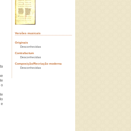
Versões musicais
Originais
Desconhecidas
Contrafactum
Desconhecidas
Composição/Recriação moderna
ta
Desconhecidas
ue
de
 o
de
do
 e