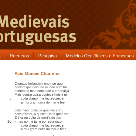
a
Recursos
Pesquisa
Modelos Occitânicos e Franceses
Paio Gomes Charinho
Quantos hoj'andam eno mar aqui
coidam que coita no mundo nom há
senom do mar, nem ham outro mal já.
Mais doutra guisa contece hoje a mi:
5
coita d'amor me faz escaecer
a mui gram coita do mar e tẽer
pola maior coita de quantas som,
coita d'amor, a quen'a Deus quer dar.
E é gram coita de mort'a do mar
10
- mas nom é tal; e por esta razom
coita d'amor me faz escaecer
a mui gram coita do mar e tẽer