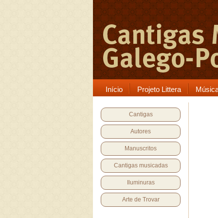
Início
Projeto Littera
Músic
Cantigas
Autores
Manuscritos
Cantigas musicadas
Iluminuras
Arte de Trovar