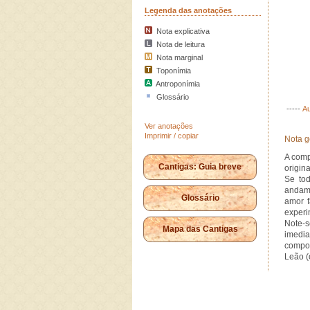
Legenda das anotações
Nota explicativa
Nota de leitura
Nota marginal
Toponímia
Antroponímia
Glossário
-----
Au
Ver anotações
Imprimir / copiar
Nota g
A comp
Cantigas: Guia breve
origina
Se to
andam 
Glossário
amor f
experi
Note-s
Mapa das Cantigas
imedia
compos
Leão (