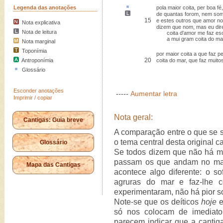
Legenda das anotações
pola maior coita,
per boa fé
,
de quantas forom, nem so
15
e estes outros que amor 
Nota explicativa
dizem que nom, mas eu dire
Nota de leitura
coita d'amor me faz es
a mui gram coita do mar
Nota marginal
Toponímia
por maior coita a que faz p
20
Antroponímia
coita do mar, que faz muito
Glossário
Esconder anotações
-----
Aumentar letra
Imprimir / copiar
Nota geral:
Cantigas: Guia breve
A comparação entre o que se s
o tema central desta original ca
Glossário
Se todos dizem que não há ma
passam os que andam no mar,
Mapa das Cantigas
acontece algo diferente: o s
agruras do mar e faz-lhe c
experimentaram, não há pior s
Note-se que os deíticos
hoje
só nos colocam de imediato
parecem indicar que a cantig