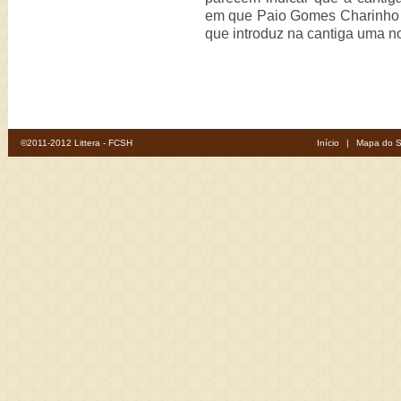
em que Paio Gomes Charinho f
que introduz na cantiga uma no
©2011-2012 Littera - FCSH
Início
|
Mapa do S