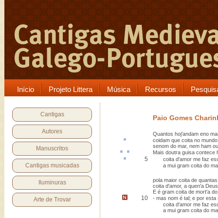
Início
Projeto Littera
Música
Recursos
Pesquis
Cantigas
Paio Gomes Charin
Autores
Quantos hoj'andam eno mar
coidam que
coita
no mundo
senom do mar, nem ham out
Manuscritos
Mais doutra
guis
a
contece
h
5
coita d'amor me faz
es
Cantigas musicadas
a mui gram coita do mar
pola maior coita de quanta
Iluminuras
coita d'amor, a quen'a Deus
E é gram coita de mort'a d
10
-
mas nom é tal
; e por est
Arte de Trovar
coita d'amor me faz es
a mui gram coita do mar