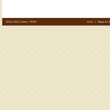
©2011-2012 Littera - FCSH
Início
|
Mapa do S