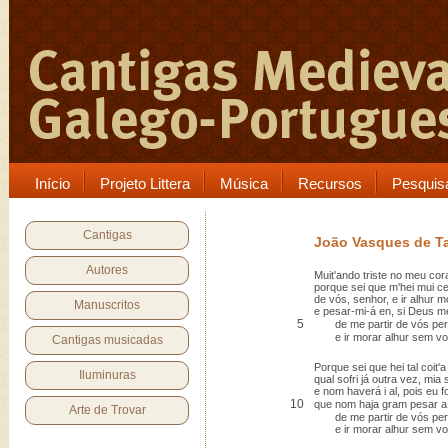
Início
Projeto Littera
Música
Recursos
Pesquis
Cantigas
João Vasques de Ta
Autores
Muit'ando triste no meu co
porque sei que m'hei mui ce
de vós, senhor, e ir alhur m
Manuscritos
e pesar-mi-á en, si Deus 
5
de me partir de vós per
e ir morar alhur sem vo
Cantigas musicadas
Porque sei que hei tal coit'a
Iluminuras
qual sofri já outra vez, mia 
e nom haverá i al, pois eu fo
10
que nom haja gram pesar a
Arte de Trovar
de me partir de vós per
e ir morar alhur sem vo