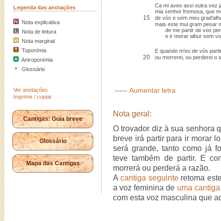
Ca mi aveo assi outra vez j
Legenda das anotações
mia senhor fremosa, que me
15
de vós e sem meu grad'alhu
Nota explicativa
mais este mui gram pesar 
de me partir de vos per
Nota de leitura
e ir morar albur sem vo
Nota marginal
Toponímia
E quando m'eu de vós parti
20
ou morrerei, ou perderei o 
Antroponímia
Glossário
-----
Aumentar letra
Ver anotações
Imprimir / copiar
Nota geral:
Cantigas: Guia breve
O trovador diz à sua senhora q
breve irá partir para ir morar
Glossário
será grande, tanto como já f
teve também de partir. E co
Mapa das Cantigas
morrerá ou perderá a razão.
A
cantiga seguinte
retoma este
a voz feminina de
uma cantiga
com esta voz masculina que aq