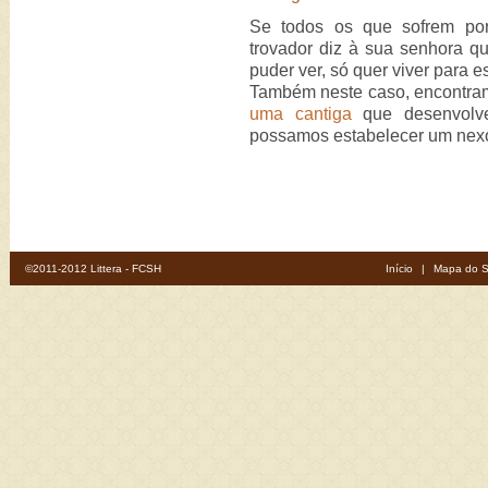
Se todos os que sofrem po
trovador diz à sua senhora q
puder ver, só quer viver para e
Também neste caso, encontram
uma cantiga
que desenvol
possamos estabelecer um nexo
©2011-2012 Littera - FCSH
Início
|
Mapa do S