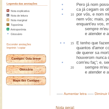
Legenda das anotações
Pero já nom pos
ca
já cegam os o
Nota explicativa
por vós, e nom mi
10
Nota de leitura
nem vós; mais, p
Nota marginal
enquant'eu vos, mi
Toponímia
sempre m'eu qu
Antroponímia
e atender e at
Glossário
E
tenho
que
faze
15
Esconder anotações
quantos d'amor c
Imprimir / copiar
de querer sa mor
houverom nunca 
Cantigas: Guia breve
com'eu faç'; e, s
sempre m'eu qu
20
Glossário
e atender e at
Mapa das Cantigas
-----
Aumentar letra
-----
Diminuir 
Nota geral: