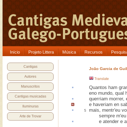
Início
Projeto Littera
Música
Recursos
Pesquis
Cantigas
João Garcia de Gui
Autores
Translate
Manuscritos
Quantos ham gr
eno mundo, qual h
Cantigas musicadas
querriam
morrer, e
e haveriam en sa
Iluminuras
mais,
mentr
'eu vo
5
sempre m'eu qu
Arte de Trovar
e
atender
e a