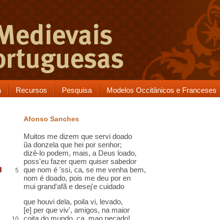
a
Recursos
Pesquisa
Modelos Occitânicos e Franceses
Afonso Sanches
Muitos me dizem que servi
doado
ũa donzela que hei por senhor;
dizê-lo podem, mais,
a Deus loado
,
poss'eu
fazer quem quiser sabedor
que nom é 'ssi,
ca
,
se me venha bem,
5
nom é doado, pois me deu
por en
mui grand'
afã
e desej'e cuidado
que houvi dela, poila vi, levado
,
[e] per que viv'
, amigos, na maior
coita
do mundo, ca,
mao pecado
!,
10