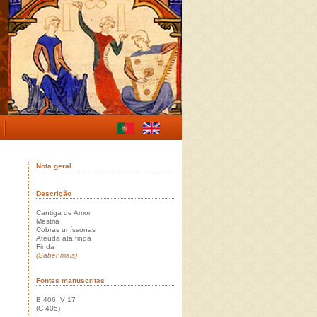
Nota geral
Descrição
Cantiga de Amor
Mestria
Cobras uníssonas
Ateúda atá finda
Finda
(Saber mais)
Fontes manuscritas
B 406, V 17
(C 405)