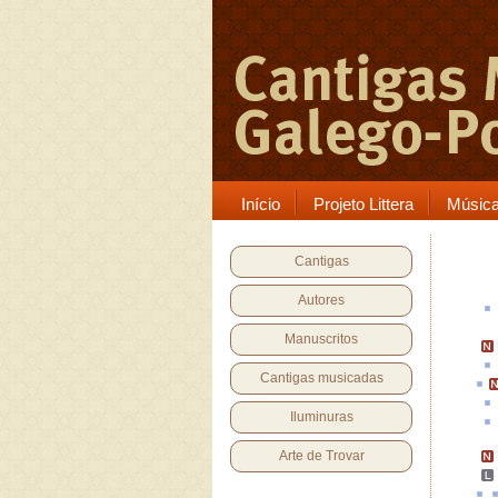
Início
Projeto Littera
Músic
Cantigas
Autores
Manuscritos
Cantigas musicadas
Iluminuras
Arte de Trovar