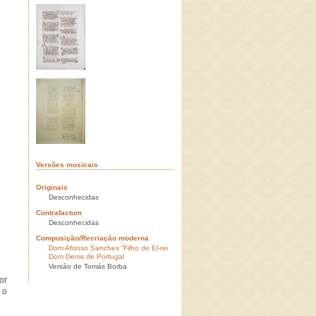
Versões musicais
Originais
Desconhecidas
Contrafactum
Desconhecidas
Composição/Recriação moderna
Dom Afonso Sanches “Filho de El-rei
Dom Denis de Portugal
Versão de Tomás Borba
or
 o