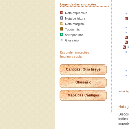
Legenda das anotações
Nota explicativa
Nota de leitura
Nota marginal
Toponímia
Antroponímia
Glossário
Esconder anotações
Imprimir / copiar
Cantigas: Guia breve
Glossário
-----
Au
Mapa das Cantigas
Nota g
Discor
indica
impede