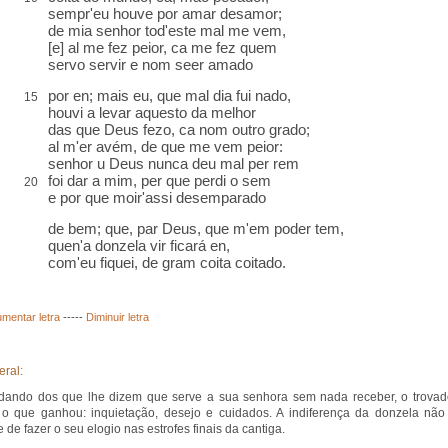
sempr'eu houve por amar desamor;
de mia senhor tod'este mal me vem,
[e]
al
me fez peior, ca me fez quem
servo
servir e nom seer amado
por en; mais eu, que mal dia fui
nado
,
15
houvi a levar
aquesto
da melhor
das que Deus fezo,
ca nom outro grado
;
al m'er avém
, de que me vem peior:
senhor u Deus
nunca deu mal
per rem
foi dar a mim, per que
perdi o sem
20
e por que moir'assi desemparado
de bem; que, par Deus, que m'em poder tem,
quen'a donzela vir ficará
en,
com'eu fiquei, de gram coita
coitado
.
mentar letra
-----
Diminuir letra
eral:
dando dos que lhe dizem que serve a sua senhora sem nada receber, o trovad
 o que ganhou: inquietação, desejo e cuidados. A indiferença da donzela não
 de fazer o seu elogio nas estrofes finais da cantiga.