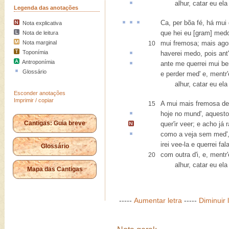
alhur
, catar eu ela
Legenda das anotações
Ca,
per bõa fé
,
há mui
Nota explicativa
que hei eu [gram] med
Nota de leitura
Nota marginal
mui fremosa; mais ago
10
Toponímia
haverei medo, pois
ant
Antroponímia
ante
me querrei mui be
Glossário
e perder med' e, mentr'
alhur, catar eu ela 
Esconder anotações
Imprimir / copiar
A mui mais fremosa d
15
hoje no mund',
aquesto
Cantigas: Guia breve
quer'ir veer;
e acho já 
como a veja sem med'
irei vee-la e querrei fala
Glossário
com outra d'i, e, mentr'
20
alhur, catar eu ela 
Mapa das Cantigas
-----
Aumentar letra
-----
Diminuir 