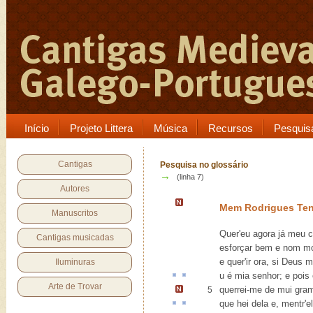
Início
Projeto Littera
Música
Recursos
Pesquis
Cantigas
Pesquisa no glossário
→
(linha 7)
Autores
Mem Rodrigues Ten
Manuscritos
Quer'eu agora já meu 
Cantigas musicadas
esforçar bem e nom mo
e quer'ir ora, si Deus 
Iluminuras
u é mia senhor; e pois 
Arte de Trovar
querrei-me de mui gra
5
que hei dela
e,
mentr
'e