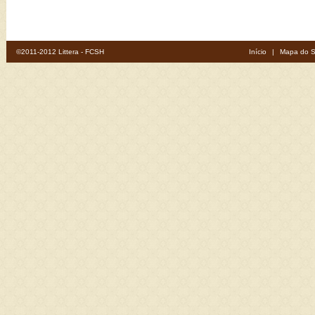
©2011-2012 Littera - FCSH
Início
|
Mapa do S