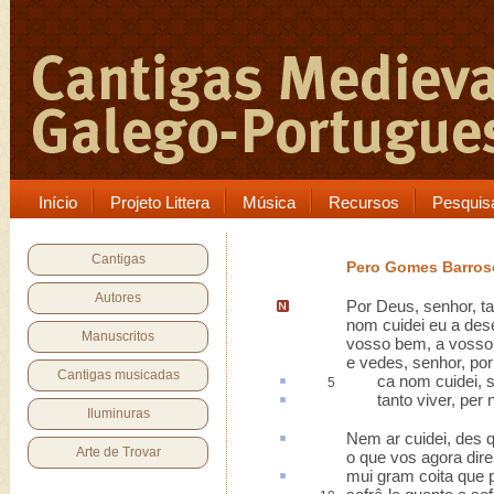
Início
Projeto Littera
Música
Recursos
Pesquis
Cantigas
Pero Gomes Barros
Autores
Por Deus, senhor,
t
nom cuidei eu a des
Manuscritos
vosso bem, a vosso
e vedes, senhor, po
Cantigas musicadas
ca
nom cuidei,
5
tanto viver,
per 
Iluminuras
Nem
ar
cuidei, des q
Arte de Trovar
o que vos agora direi
mui gram
coita
que p