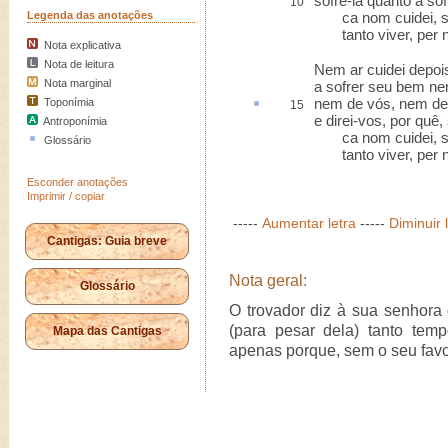
sofrê-la quanto a sofr
10
Legenda das anotações
ca nom cuidei, s
tanto viver, per n
Nota explicativa
Nota de leitura
Nem ar cuidei depoi
Nota marginal
a sofrer seu bem ne
nem de vós, nem de
Toponímia
15
e direi-vos, por quê,
Antroponímia
ca nom cuidei, s
Glossário
tanto viver, per n
Esconder anotações
Imprimir / copiar
-----
Aumentar letra
-----
Diminuir 
Cantigas: Guia breve
Nota geral:
Glossário
O trovador diz à sua senhora
(para pesar dela) tanto tem
Mapa das Cantigas
apenas porque, sem o seu favo