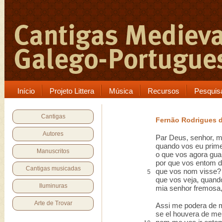
Início
Projeto Littera
Música
Recursos
Pesquis
Cantigas
Fernão Rodrigues d
Autores
Par Deus, senhor, m
quando vos eu prime
Manuscritos
o que vos agora gua
por que vos entom 
Cantigas musicadas
que vos nom visse?
5
que vos veja, quand
Iluminuras
mia senhor fremosa,
Arte de Trovar
Assi me podera de ma
se el houvera de m