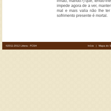
irmão, marido?) que, tendo-lhe
impede agora de a ver, manten
mal e mais valia não lhe ter
sofrimento presente é mortal.
©2011-2012 Littera - FCSH
Início
|
Mapa do S