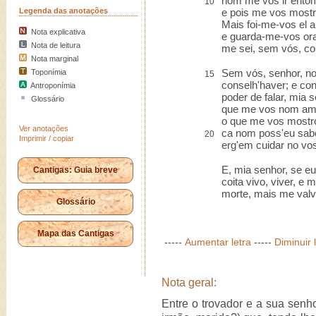
nom me vos ir entom
10
Legenda das anotações
e pois me vos mostr
Mais foi-me-vos el 
Nota explicativa
e guarda-me-vos or
Nota de leitura
me sei, sem vós, con
Nota marginal
Sem vós, senhor, n
Toponímia
15
conselh'haver; e co
Antroponímia
poder de falar, mia s
Glossário
que me vos nom am
o que me vos mostr
Ver anotações
ca nom poss'eu sabo
20
Imprimir / copiar
erg'em cuidar no vo
E, mia senhor, se eu
Cantigas: Guia breve
coita vivo, viver, e
morte, mais me val
Glossário
Mapa das Cantigas
-----
Aumentar letra
-----
Diminuir 
Nota geral:
Entre o trovador e a sua senho