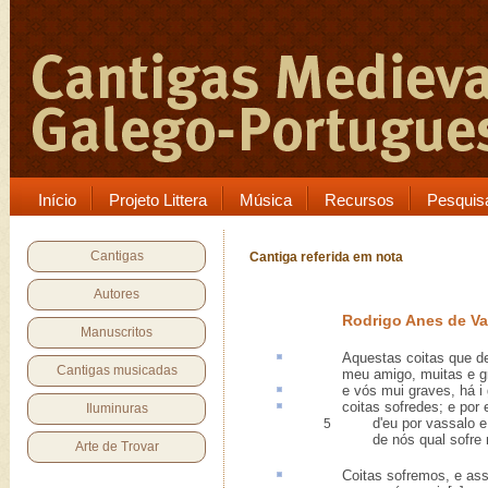
Início
Projeto Littera
Música
Recursos
Pesquis
Cantigas
Cantiga referida em nota
Autores
Rodrigo Anes de V
Manuscritos
Aquestas
coitas
que de
Cantigas musicadas
meu amigo, muitas e 
e vós mui graves,
há i
coitas sofredes; e
por 
Iluminuras
d'eu por vassalo e v
5
de nós qual sofre ma
Arte de Trovar
Coitas sofremos, e as