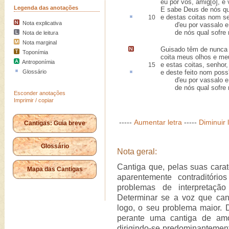
eu por vós, amig[o], e 
Legenda das anotações
E sabe Deus de nós qu
e destas coitas nom se
10
Nota explicativa
d'eu por vassalo e v
de nós qual sofre ma
Nota de leitura
Nota marginal
Guisado têm de nunca 
Toponímia
coita meus olhos e me
Antroponímia
e estas coitas, senhor
15
Glossário
e deste
feito
nom poss'
d'eu por vassalo e v
de nós qual sofre ma
Esconder anotações
Imprimir / copiar
-----
Aumentar letra
-----
Diminuir 
Cantigas: Guia breve
Glossário
Nota geral:
Cantiga que, pelas suas carat
Mapa das Cantigas
aparentemente contraditório
problemas de interpretaçã
Determinar se a voz que can
logo, o seu problema maior. D
perante uma cantiga de amo
dirigindo-se predominanteme