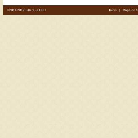
©2011-2012 Littera - FCSH
Início
|
Mapa do S