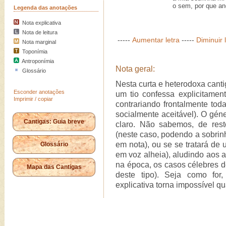
o sem, por que and
Legenda das anotações
Nota explicativa
Nota de leitura
-----
Aumentar letra
-----
Diminuir 
Nota marginal
Toponímia
Antroponímia
Nota geral:
Glossário
Nesta curta e heterodoxa canti
Esconder anotações
um tio confessa explicitame
Imprimir / copiar
contrariando frontalmente to
socialmente aceitável). O gén
Cantigas: Guia breve
claro. Não sabemos, de rest
(neste caso, podendo a sobrin
em nota), ou se se tratará de
Glossário
em voz alheia), aludindo aos a
na época, os casos célebres 
Mapa das Cantigas
deste tipo). Seja como for,
explicativa torna impossível qu