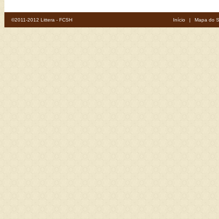
©2011-2012 Littera - FCSH
Início
|
Mapa do S