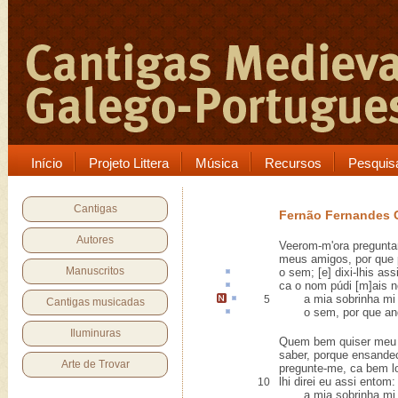
Início
Projeto Littera
Música
Recursos
Pesquis
Cantigas
Fernão Fernandes
Autores
Veerom-m'ora preguntar
meus amigos, por que 
Manuscritos
o
sem
; [e] dixi-lhis ass
ca
o nom púdi [m]ais n
a mia sobrinha
m
5
Cantigas musicadas
o sem, por que a
Iluminuras
Quem bem quiser meu
saber, porque ensandec
Arte de Trovar
pregunte-me, ca bem lo
lhi direi eu assi entom:
10
a mia sobrinha mi 