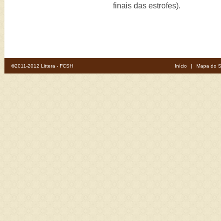
finais das estrofes).
©2011-2012 Littera - FCSH
Início
|
Mapa do S