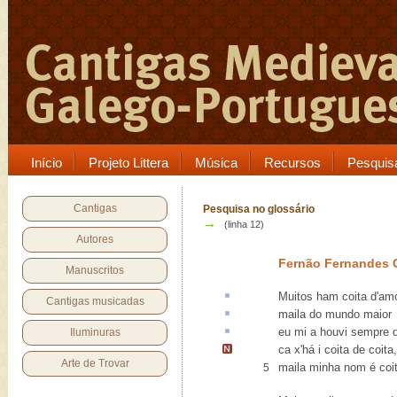
Início
Projeto Littera
Música
Recursos
Pesquis
Cantigas
Pesquisa no glossário
→
(linha 12)
Autores
Fernão Fernandes
Manuscritos
Muitos ham
coita
d'amo
Cantigas musicadas
maila
do mundo maior
eu mi a houvi sempre
Iluminuras
ca x'há i coita de coita
,
Arte de Trovar
maila minha nom é coit
5