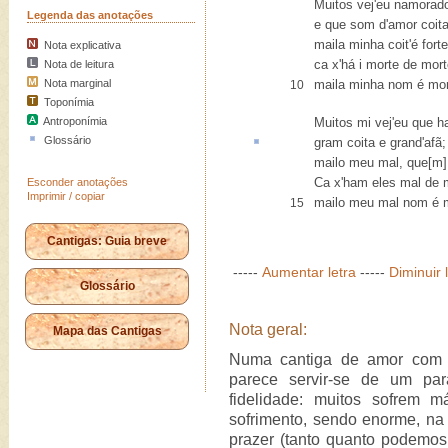
Muitos vej'eu namorad
Legenda das anotações
e que som d'amor coit
maila minha coit'é forte
Nota explicativa
ca x'há i morte de mort
Nota de leitura
Nota marginal
maila minha nom é mor
10
Toponímia
Antroponímia
Muitos mi vej'eu que 
Glossário
gram coita e grand'
afã
;
mailo meu mal, que[m] 
Ca x'ham eles mal de 
Esconder anotações
Imprimir / copiar
mailo meu mal nom é 
15
Cantigas: Guia breve
-----
Aumentar letra
-----
Diminuir 
Glossário
Nota geral:
Mapa das Cantigas
Numa cantiga de amor com a
parece servir-se de um pa
fidelidade: muitos sofrem 
sofrimento, sendo enorme, na
prazer (tanto quanto podemos