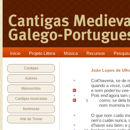
Início
Projeto Littera
Música
Recursos
Pesquis
Cantigas
João Lopes de Ulh
Autores
Coit
'haveria, se de 
quando a visse, cui
Manuscritos
e nom poder'eu vee-
Pois
end
'agora tam 
Cantigas musicadas
como, se dela b
5
nom morreria ma
Iluminuras
O que nom cuido
me
Arte de Trovar
nen'o cuidei nunca, 
d'haver seu bem; e