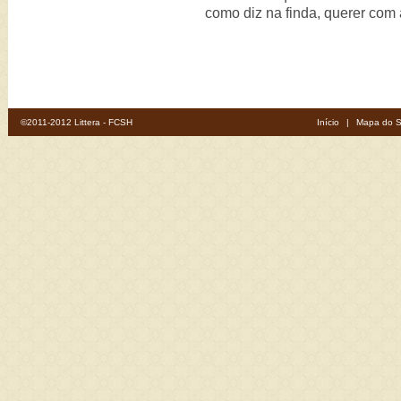
como diz na finda, querer com
©2011-2012 Littera - FCSH
Início
|
Mapa do S