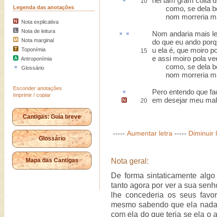
hei tam gram coita d
10
Legenda das anotações
como, se dela bem
nom morreria mais
Nota explicativa
Nota de leitura
Nom andaria mais
l
Nota marginal
do que eu ando porqu
u ela é, que moiro po
Toponímia
15
e assi moiro pola vee
Antroponímia
como, se dela bem
Glossário
nom morreria mais
Esconder anotações
Pero entendo que f
Imprimir / copiar
em desejar meu ma
20
Cantigas: Guia breve
-----
Aumentar letra
-----
Diminuir 
Glossário
Mapa das Cantigas
Nota geral:
De forma sintaticamente algo 
tanto agora por ver a sua senh
lhe concederia os seus favo
mesmo sabendo que ela nada l
com ela do que teria se ela o 