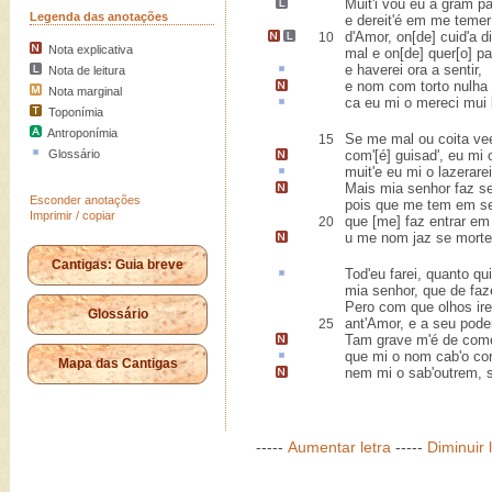
Muit'i vou eu
a gram pa
Legenda das anotações
e dereit'é em me temer
d'Amor,
on[de] cuid'a d
10
Nota explicativa
mal e on[de] quer[o] par
e ha
verei ora a
sentir
,
Nota de leitura
e nom com torto nulha
Nota marginal
ca
eu mi o mereci mui
Toponímia
Antroponímia
Se me mal ou coita vee
15
Glossário
com'[é] guisad'
, eu mi 
muit'e eu mi o
lazerarei
Mais mia senhor
faz s
Esconder anotações
pois que me tem em se
Imprimir / copiar
que [me] faz entrar em
20
u me nom jaz se mort
Cantigas: Guia breve
Tod
'eu farei, quanto qu
mia senhor, que de fazê
Pero com que olhos ire
Glossário
ant'Amor, e a seu pode
25
Tam grave m'é de com
que mi o nom
cab
'o c
Mapa das Cantigas
nem mi o sab'outrem,
-----
Aumentar letra
-----
Diminuir 