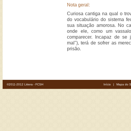
Nota geral:
Curiosa cantiga na qual o tr
do vocabulário do sistema f
sua situação amorosa. No ca
onde ele, como um vassalo
comparecer. Incapaz de se ju
mal"), terá de sofrer as mer
prisão.
©2011-2012 Littera - FCSH
Início
|
Mapa do S