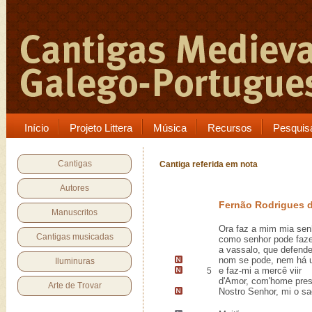
Início
Projeto Littera
Música
Recursos
Pesquis
Cantigas
Cantiga referida em nota
Autores
Fernão Rodrigues d
Manuscritos
Ora faz a mim mia sen
Cantigas musicadas
como senhor pode faze
a vassalo, que defende
nom se pode,
nem há u 
Iluminuras
e faz-mi
a mercê viir
5
d'Amor, com'home pre
Arte de Trovar
Nostro Senhor,
mi o s