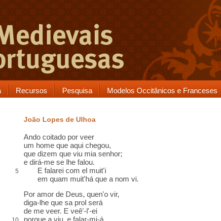
a
Recursos
Pesquisa
Modelos Occitânicos e Franceses
João Lopes de Ulhoa
Ando coitado por veer
um home que aqui chegou,
que dizem que viu mia senhor;
e dirá-me se lhe falou.
E falarei com el muit'i
5
em quam muit'há que a nom vi.
Por
amor de Deus, quen'o vir,
diga-lhe que sa
prol
será
de me veer. E veê'-l'-ei
porque a viu, e falar-mi-á.
10