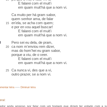
E falarei com el muit'i
em quam muit'há que a nom vi.
Ca muito
per
há gram sabor
,
quem senhor ama, de falar
en'ela, se acha com quem;
15
e
por en
vou aquel buscar!
E falarei com el muit'i
em quam muit'há que a nom vi.
Pero
sei eu dela,
de pram
,
ca
nom m'enviou
rem
dizer,
20
mas do hom'hei eu gram sabor,
porque a viu, de o veer.
E falarei com el muit'i
em quam muit'há que a nom vi.
Ca nunca vi, des que a vi,
25
outro prazer, se a nom vi.
mentar letra
-----
Diminuir letra
eral:
vador anda ansioso por falar com um homem que dizem ter estado com a s