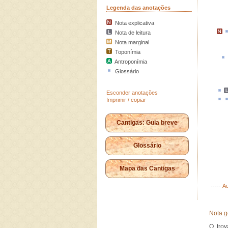
Legenda das anotações
Nota explicativa
Nota de leitura
Nota marginal
Toponímia
Antroponímia
Glossário
Esconder anotações
Imprimir / copiar
Cantigas: Guia breve
Glossário
Mapa das Cantigas
-----
Au
Nota g
O tro