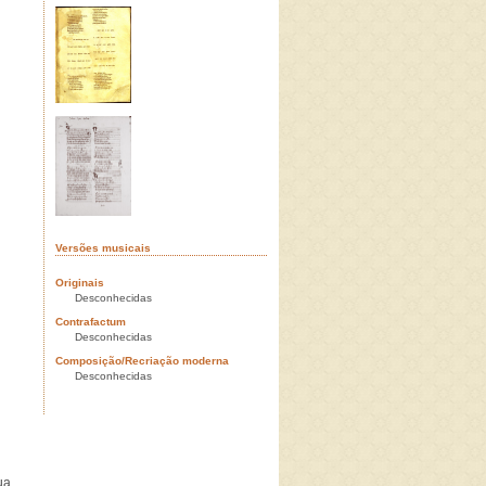
Versões musicais
Originais
Desconhecidas
Contrafactum
Desconhecidas
Composição/Recriação moderna
Desconhecidas
ua