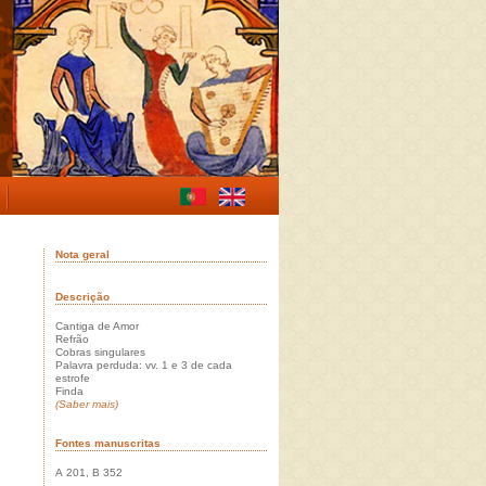
Nota geral
Descrição
Cantiga de Amor
Refrão
Cobras singulares
Palavra perduda: vv. 1 e 3 de cada
estrofe
Finda
(Saber mais)
Fontes manuscritas
A 201, B 352