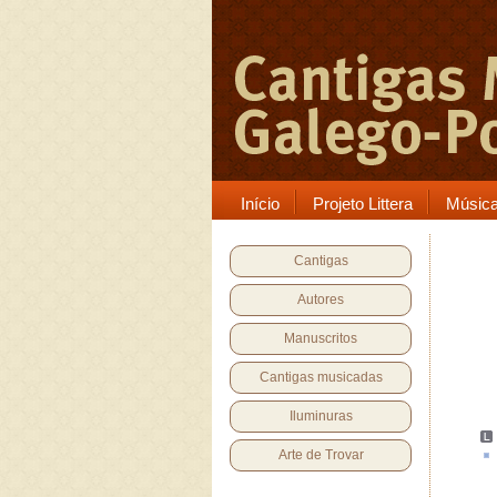
Início
Projeto Littera
Músic
Cantigas
Autores
Manuscritos
Cantigas musicadas
Iluminuras
Arte de Trovar