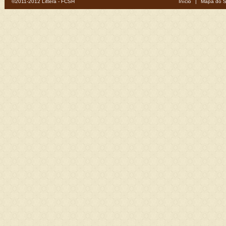
©2011-2012 Littera - FCSH
Início
|
Mapa do S