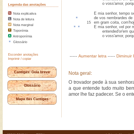
o voss'amor, porque
Legenda das anotações
E mia senhor, tempo se
Nota explicativa
de vos
nembrardes
de 
Nota de leitura
em gram coita, com'hoj'
15
Nota marginal
E mia senhor,
vel
por
Toponímia
entended'or'em qual
o voss'amor, porque
Antroponímia
Glossário
Esconder anotações
-----
Aumentar letra
-----
Diminuir 
Imprimir / copiar
Cantigas: Guia breve
Nota geral:
O trovador pede à sua senhor
Glossário
a que entende tudo muito bem
amor lhe faz padecer. Se o ent
Mapa das Cantigas