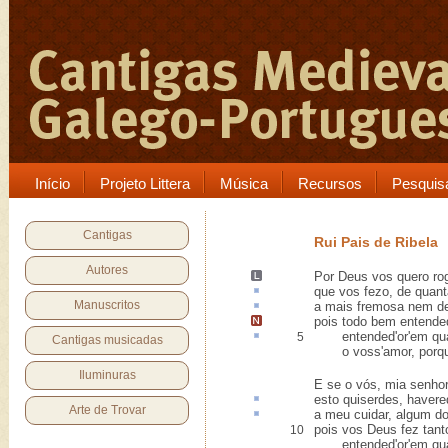
Início
Projeto Littera
Música
Recursos
Pesquis
Cantigas
Rui Pais de Ribela
Autores
Por Deus
vos quero
rog
que vos
fezo
, de quan
Manuscritos
a mais fremosa nem d
pois todo bem entende
entended'or'em qu
5
Cantigas musicadas
o voss'amor, porque
Iluminuras
E se o vós, mia senhor
esto
quiserdes, havered
Arte de Trovar
a meu cuidar
, algum d
pois vos Deus fez tant
10
entended'or'em qual