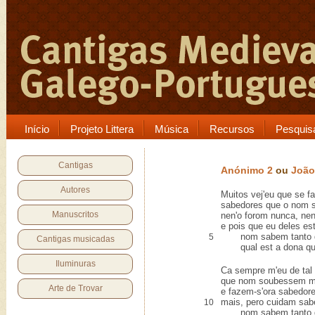
Início
Projeto Littera
Música
Recursos
Pesquis
Cantigas
Anónimo 2
ou
João
Autores
Muitos vej'eu que se 
sabedores que o nom 
Manuscritos
nen'o forom nunca, nen
e pois que eu deles es
nom sabem tanto q
5
Cantigas musicadas
qual est a dona que
Iluminuras
Ca sempre m'eu de tal 
que nom soubessem m
Arte de Trovar
e fazem-s'ora sabedore
mais, pero cuidam sabe
10
nom sabem tanto q