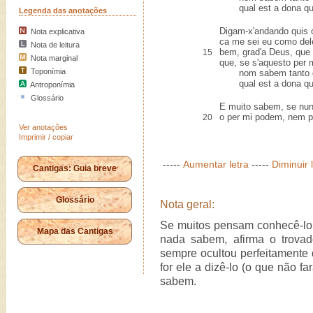
qual est a dona que
Legenda das anotações
Digam-x'andando quis o
Nota explicativa
ca me sei eu como del
Nota de leitura
bem, grad'a Deus, que
15
Nota marginal
que, se s'aquesto per 
Toponímia
nom sabem tanto q
qual est a dona que
Antroponímia
Glossário
E muito sabem, se nun
o per mi podem, nem pe
20
Ver anotações
Imprimir / copiar
-----
Aumentar letra
-----
Diminuir 
Cantigas: Guia breve
Glossário
Nota geral:
Se muitos pensam conhecê-lo
Mapa das Cantigas
nada sabem, afirma o trovado
sempre ocultou perfeitamente
for ele a dizê-lo (o que não f
sabem.