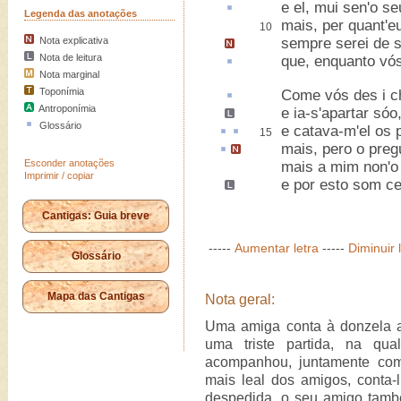
e el, mui
sen'o se
Legenda das anotações
mais, per quant'e
10
Nota explicativa
sempre serei de 
Nota de leitura
que, enquanto vó
Nota marginal
Toponímia
Come vós
des i
c
Antroponímia
e ia-s'apartar sóo
Glossário
e
catava
-m'el os
15
mais,
pero
o preg
Esconder anotações
mais a mim non'o
Imprimir / copiar
e por esto som ce
Cantigas: Guia breve
-----
Aumentar letra
-----
Diminuir 
Glossário
Mapa das Cantigas
Nota geral:
Uma amiga conta à donzela 
uma triste partida, na qua
acompanhou, juntamente com
mais leal dos amigos, conta-
despedida, o seu amigo tamb