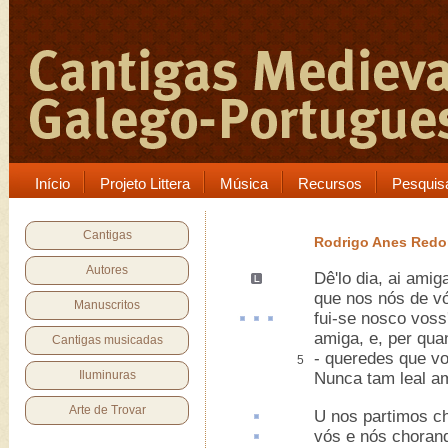
Início
Projeto Littera
Música
Recursos
Pesquis
Cantigas
Rodrigo Anes Red
Autores
Dê'lo dia, ai amig
que nos nós de v
Manuscritos
fui
-se
nosco
voss'
amiga, e, per qua
Cantigas musicadas
- queredes que vo
5
Iluminuras
Nunca tam leal am
Arte de Trovar
U
nos partimos c
vós e nós chora