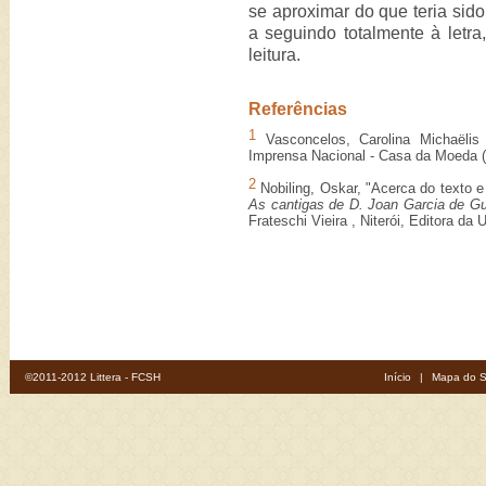
se aproximar do que teria sid
a seguindo totalmente à letr
leitura.
Referências
1
Vasconcelos, Carolina Michaëlis
Imprensa Nacional - Casa da Moeda (r
2
Nobiling, Oskar, "Acerca do texto e
As cantigas de D. Joan Garcia de Gu
Frateschi Vieira , Niterói, Editora d
©2011-2012 Littera - FCSH
Início
|
Mapa do S