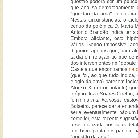
questão poderá ser um pouc
que analisa demoradamente o
"questão da ama" celebraria,
Nestas circunstâncias, o cic
centro da polémica D. Maria 
António Brandão indica ter si
Embora aliciante, esta hipó
vários. Sendo impossível abo
digamos apenas que, para al
tardia em relação ao que pen
dos intervenientes no "debate"
Castela que encontramos
na c
(que foi, ao que tudo indica,
elogio da ama) parecem indica
Afonso X (rei ou infante) que
próprio João Soares Coelho, ao
feminina
mui fremosas pastor
Bolseiro, parece dar a enten
seria, eventualmente, não um i
como for, esta recente sugest
a ser matizada nos seus detal
um bom ponto de partida p
"questão da ama".