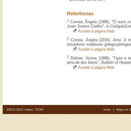
Referências
1
Correia, Ângela (1996), "O outro 
Joam Soares Coelho", in
Colóquio/Le
Aceder à página Web
2
Correia, Ângela (2016),
Ama. A Im
trovadores medievais galego-portugu
Aceder à página Web
3
Beltran, Vicenç (1998), “Tipos e 
ama de don Denis”,
Bulletin of Hispa
Aceder à página Web
©2011-2012 Littera - FCSH
Início
|
Mapa do S