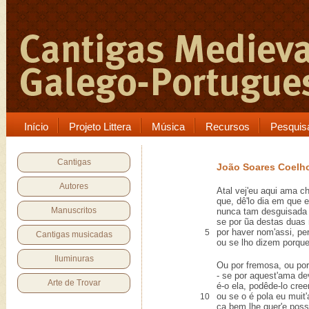
Início
Projeto Littera
Música
Recursos
Pesquis
Cantigas
João Soares Coelh
Autores
Atal vej'eu aqui ama 
que, dê'lo dia em que e
Manuscritos
nunca tam desguisada 
se por ũa destas duas
por haver nom'assi, per
5
Cantigas musicadas
ou se lho dizem porqu
Iluminuras
Ou por fremosa, ou po
- se por aquest'ama dev
Arte de Trovar
é-o ela, podêde-lo creer
ou se o é pola eu muit
10
ca bem lhe quer'e poss