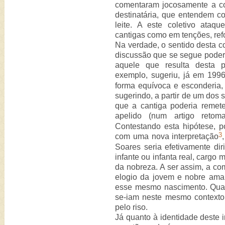
comentaram jocosamente a c
destinatária, que entendem c
leite. A este coletivo ata
cantigas como em tenções, ref
Na verdade, o sentido desta 
discussão que se segue pode
aquele que resulta desta pr
exemplo, sugeriu, já em 199
forma equívoca e esconderia,
sugerindo, a partir de um dos 
que a cantiga poderia reme
apelido (num artigo reto
Contestando esta hipótese, p
3
com uma nova interpretação
Soares seria efetivamente di
infante ou infanta real, carg
da nobreza. A ser assim, a c
elogio da jovem e nobre ama,
esse mesmo nascimento. Quanto
se-iam neste mesmo contexto 
pelo riso.
Já quanto à identidade deste 