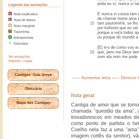
poila eu vi, nunca vi 
Legenda das anotações
E nunca vi cousa tam 
Nota explicativa
de chamar home ama ta
Nota de leitura
tam pastorinh'é, se lh
15
Nota marginal
por tod'esto que eu sei
Toponímia
porque a vej'a todos q
ou porque do mund'é a
Antroponímia
Glossário
[E] é-o de como vos eu
que, pero me Deus bem
20
sem ela nom me pode 
Ver anotações
Imprimir / copiar
Cantigas: Guia breve
-----
Aumentar letra
-----
Diminuir 
Glossário
Nota geral:
Mapa das Cantigas
Cantiga de amor que se torno
chamada "questão da ama",
trovadorescos em meados do
como ponto de partida o he
Coelho nela faz a uma "ama" 
imagem cortês da
senhor
), v