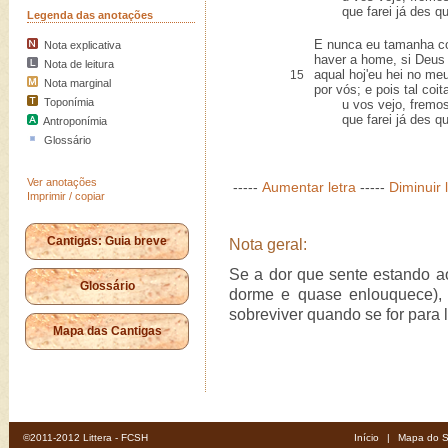
que farei já des que
Legenda das anotações
E nunca eu tamanha co
Nota explicativa
haver a home, si Deus
Nota de leitura
aqual hoj'eu hei no m
15
Nota marginal
por vós; e pois tal coit
Toponímia
u vos vejo, fremosa
que farei já des que
Antroponímia
Glossário
Ver anotações
-----
Aumentar letra
-----
Diminuir 
Imprimir / copiar
Cantigas: Guia breve
Nota geral:
Se a dor que sente estando a
Glossário
dorme e quase enlouquece), 
sobreviver quando se for para 
Mapa das Cantigas
©2011-2012 Littera - FCSH
Início
|
Mapa do S