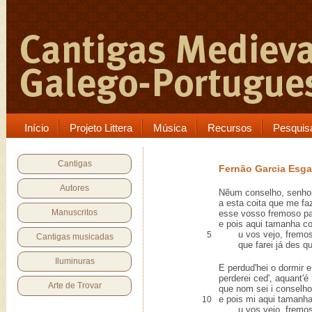
Início
Projeto Littera
Música
Recursos
Pesquis
Cantigas
Fernão Garcia Esg
Autores
Nẽum conselho, senho
a esta coita que me fa
Manuscritos
esse vosso fremoso pa
e pois aqui tamanha co
u vos vejo, fremosa
5
Cantigas musicadas
que farei já des que
Iluminuras
E perdud'hei o dormir 
perderei ced', aquant'é
Arte de Trovar
que nom sei i conselho 
e pois mi aqui tamanha
10
u vos vejo, fremosa