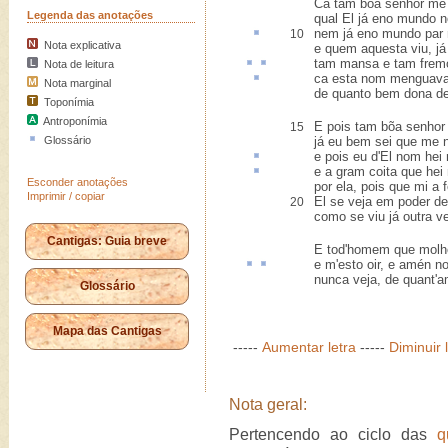
Ca tam bõa senhor me f
Legenda das anotações
qual El já eno mundo n
nem já eno mundo
par
10
Nota explicativa
e quem aquesta viu, j
tam
mansa
e tam frem
Nota de leitura
ca esta nom
menguav
Nota marginal
de quanto bem dona de
Toponímia
Antroponímia
E pois tam bõa senhor 
15
Glossário
já eu bem sei que me 
e pois eu d'El nom hei
e a gram
coita
que hei
Esconder anotações
por ela, pois que mi a 
Imprimir / copiar
El se veja em poder d
20
como se viu já outra v
Cantigas: Guia breve
E tod'homem que molh
e m'
esto
oir
, e amén no
nunca veja, de quant'a
Glossário
Mapa das Cantigas
-----
Aumentar letra
-----
Diminuir 
Nota geral:
Pertencendo ao ciclo das
q