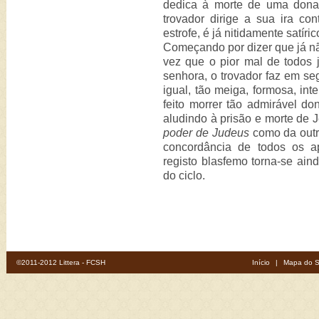
dedica à morte de uma dona
trovador dirige a sua ira co
estrofe, é já nitidamente satíri
Começando por dizer que já n
vez que o pior mal de todos j
senhora, o trovador faz em se
igual, tão meiga, formosa, int
feito morrer tão admirável don
aludindo à prisão e morte de 
poder de Judeus
como da outra
concordância de todos os a
registo blasfemo torna-se ai
do ciclo.
©2011-2012 Littera - FCSH
Início
|
Mapa do S