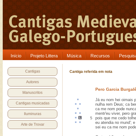
Início
Projeto Littera
Música
Recursos
Pesquis
Cantigas
Cantiga referida em nota
Autores
Pero Garcia Burgal
Manuscritos
Já eu nom hei
oimais
p
Cantigas musicadas
nulha rem
Deus;
ca
bem
ca me nom pode nunca
mentr
'eu viver,
pero
gra
Iluminuras
pois que me
cedo
tolh
5
eu
atendia
no mund'; 
Arte de Trovar
sei eu ca me nom pode