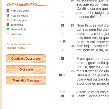
se soubesse que vee
10
Legenda das anotações
ela, que eu por meu 
Ca dê'lo dia em que 
Nota explicativa
sempre lhe
quige
mel
Nota de leitura
e nunca dela nẽum
Nota marginal
Nom lh'ousei sol
diz
Toponímia
15
por ela, nem lho diz 
Antroponímia
e com mia morte já
Glossário
pois nom vej'ela que
ca mais val morte
c
Esconder anotações
com'hoj'eu vivo; e D
20
Imprimir / copiar
dar, nom mi a dá, 
E por qualquer desta
Cantigas: Guia breve
de mui gram
coita
qu
por ela, que eu vi p
Glossário
mais fremosa de qua
25
Direi-a
já, ca já
ensa
Joana est ou Sancha
Mapa das Cantigas
a por que eu moiro e
o
sem
; e mais vos
e
Joam Cõelho
sabe qu
30