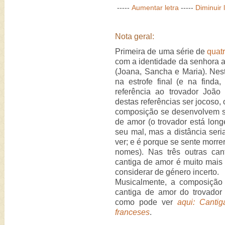
-----
Aumentar letra
-----
Diminuir 
Nota geral:
Primeira de uma série de
quat
com a identidade da senhora a
(Joana, Sancha e Maria). Nest
na estrofe final (e na finda
referência ao trovador Joã
destas referências ser jocoso, o
composição se desenvolvem s
de amor (o trovador está lon
seu mal, mas a distância seri
ver; e é porque se sente morrer 
nomes). Nas três outras cant
cantiga de amor é muito mais 
considerar de género incerto.
Musicalmente, a composiçã
cantiga de amor do trovador
como pode ver
aqui: Cantig
franceses
.