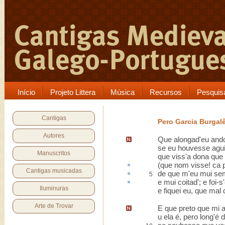
Início
Projeto Littera
Música
Recursos
Pesquis
Cantigas
Pero Garcia Burgal
Autores
Que alongad'eu ando 
se eu houvesse aguis
Manuscritos
que viss'a dona que 
(que nom visse!
ca
Cantigas musicadas
de que m'eu mui
se
5
e mui coitad'; e
foi-s
Iluminuras
e fiquei eu, que mal 
Arte de Trovar
E que preto que mi a
u ela é, pero long'é 