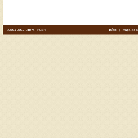
©2011-2012 Littera - FCSH
Início
|
Mapa do S