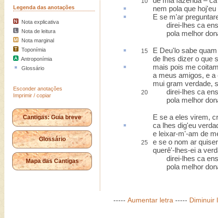
de mia fazenda
– ca
10
Legenda das anotações
nem pola que hoj'eu
E se m
'ar
preguntare
Nota explicativa
direi-lhes ca ens
Nota de leitura
pola melhor dona 
Nota marginal
E Deu'lo sabe qua
Toponímia
15
de lhes dizer o que
Antroponímia
mais pois me
coita
Glossário
a meus amigos, e a 
mui gram verdade, s
Esconder anotações
direi-lhes ca ens
20
Imprimir / copiar
pola melhor dona 
E se a eles virem, 
Cantigas: Guia breve
ca lhes dig'eu verda
e leixar-m'-am de me
Glossário
e se o nom ar quise
25
querê'-lhes-ei a verd
direi-lhes ca ens
Mapa das Cantigas
pola melhor dona 
-----
Aumentar letra
-----
Diminuir 