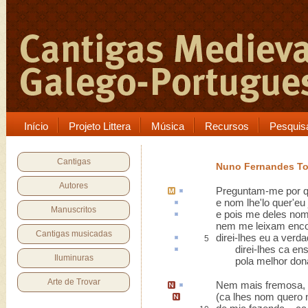
Início
Projeto Littera
Música
Recursos
Pesquis
Cantigas
Nuno Fernandes To
Autores
Preguntam-me por 
e nom lhe'lo quer'eu
Manuscritos
e pois me deles nom
nem me leixam enco
Cantigas musicadas
direi-lhes eu a ver
5
direi-lhes
ca
ens
Iluminuras
pola melhor dona 
Arte de Trovar
Nem mais fremosa, l
(
ca lhes nom quero 