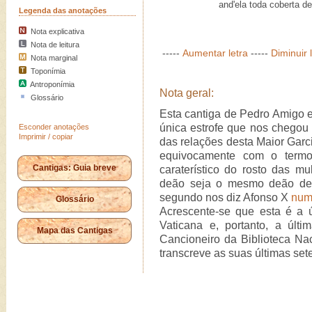
and'ela toda coberta d
Legenda das anotações
Nota explicativa
Nota de leitura
-----
Aumentar letra
-----
Diminuir 
Nota marginal
Toponímia
Antroponímia
Nota geral:
Glossário
Esta cantiga de Pedro Amigo e
única estrofe que nos chegou 
Esconder anotações
Imprimir / copiar
das relações desta Maior Gar
equivocamente com o ter
Cantigas: Guia breve
caraterístico do rosto das mu
deão seja o mesmo deão de C
segundo nos diz Afonso X
num
Glossário
Acrescente-se que esta é a 
Vaticana e, portanto, a últi
Mapa das Cantigas
Cancioneiro da Biblioteca Na
transcreve as suas últimas set