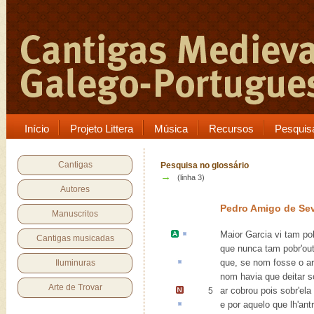
Início
Projeto Littera
Música
Recursos
Pesquis
Cantigas
Pesquisa no glossário
→
(linha 3)
Autores
Pedro Amigo de Sev
Manuscritos
Maior Garcia
vi tam pob
Cantigas musicadas
que nunca tam pobr'out
que, se nom fosse o
a
Iluminuras
nom havia que deitar s
Arte de Trovar
ar cobrou pois sobr'ela
5
e por aquelo que lh'
antr