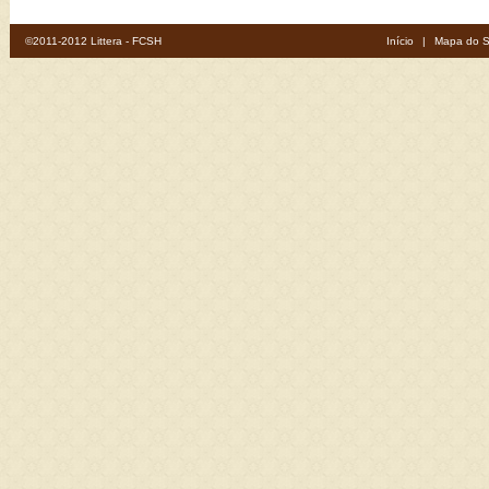
©2011-2012 Littera - FCSH
Início
|
Mapa do S