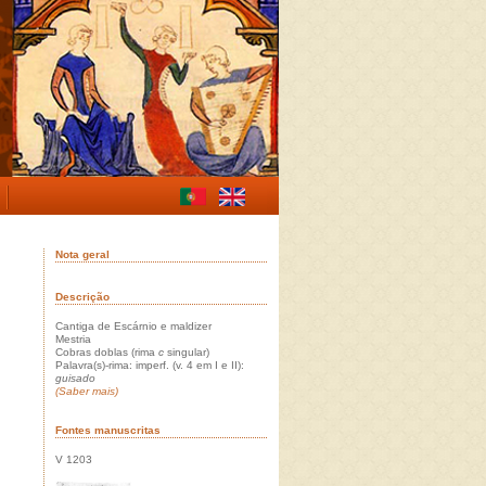
Nota geral
Descrição
Cantiga de Escárnio e maldizer
Mestria
Cobras doblas (rima
c
singular)
Palavra(s)-rima: imperf. (v. 4 em I e II):
guisado
(Saber mais)
Fontes manuscritas
V 1203