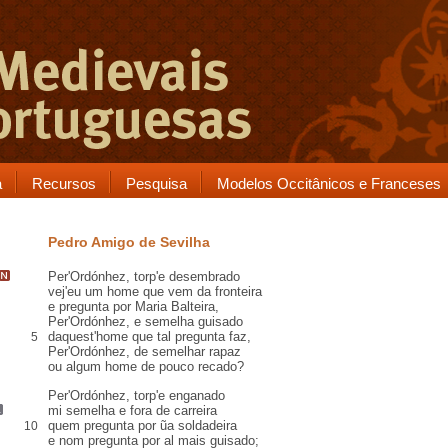
a
Recursos
Pesquisa
Modelos Occitânicos e Franceses
Pedro Amigo de Sevilha
Per'Ordónhez
,
torp
'e
desembrado
vej'eu um home que vem da
fronteira
e pregunta por Maria Balteira,
Per'Ordónhez, e
semelha guisado
daquest
'home que tal pregunta faz,
5
Per'Ordónhez, de semelhar
rapaz
ou algum home de pouco
recado
?
Per'Ordónhez, torp'e enganado
mi semelha e fora de
carreira
quem pregunta por ũa
soldadeira
10
e nom pregunta por
al
mais guisado;