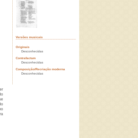
Versões musicais
Originais
Desconhecidas
Contrafactum
Desconhecidas
Composição/Recriação moderna
Desconhecidas
er
do
se
do
mo
ra