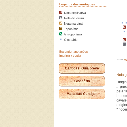
Legenda das anotações
Nota explicativa
Nota de leitura
Nota marginal
Toponímia
Antroponímia
Glossário
Esconder anotações
Imprimir / copiar
-----
Au
Cantigas: Guia breve
Nota g
Glossário
Dirigi
a pre
pela f
Mapa das Cantigas
homem
cavale
dirigi
"inocen