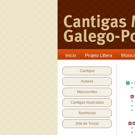
Início
Projeto Littera
Músic
Cantigas
Autores
Manuscritos
Cantigas musicadas
Iluminuras
Arte de Trovar