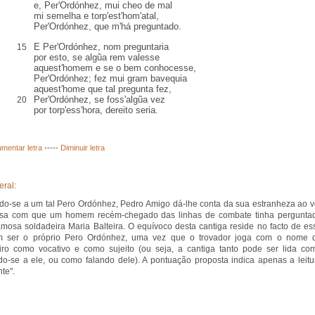
e, Per'Ordónhez, mui cheo de mal
mi semelha e torp'est'hom'atal,
Per'Ordónhez, que m'há preguntado.
E Per'Ordónhez, nom preguntaria
15
por
esto
, se algũa
rem
valesse
aquest'homem e se o bem conhocesse
,
Per'Ordónhez
; fez mui gram
bavequia
aquest'home que tal pregunta fez,
Per'Ordónhez,
se foss'algũa vez
20
por torp'ess'hora, dereito seria
.
mentar letra
-----
Diminuir letra
eral:
ndo-se a um tal Pero Ordónhez, Pedro Amigo dá-lhe conta da sua estranheza ao v
ssa com que um homem recém-chegado das linhas de combate tinha pergunta
amosa soldadeira Maria Balteira. O equívoco desta cantiga reside no facto de es
 ser o próprio Pero Ordónhez, uma vez que o trovador joga com o nome 
iro como vocativo e como sujeito (ou seja, a cantiga tanto pode ser lida co
ndo-se a ele, ou como falando dele). A pontuação proposta indica apenas a leitu
te".